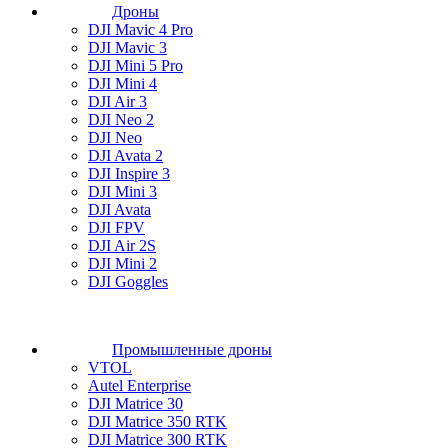
Дроны
DJI Mavic 4 Pro
DJI Mavic 3
DJI Mini 5 Pro
DJI Mini 4
DJI Air 3
DJI Neo 2
DJI Neo
DJI Avata 2
DJI Inspire 3
DJI Mini 3
DJI Avata
DJI FPV
DJI Air 2S
DJI Mini 2
DJI Goggles
Промышленные дроны
VTOL
Autel Enterprise
DJI Matrice 30
DJI Matrice 350 RTK
DJI Matrice 300 RTK