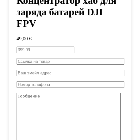
Концентратор хаб для
заряда батарей DJI
FPV
49,00
€