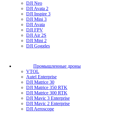
DJI Neo
DJI Avata 2
DJI Inspire 3
DJI Mini 3
DJI Avata
DJI FPV
DJI Air 2S
DJI Mini 2
DJI Goggles
Промышленные дроны
VTOL
Autel Enterprise
DJI Matrice 30
DJI Matrice 350 RTK
DJI Matrice 300 RTK
DJI Mavic 3 Enterprise
DJI Mavic 2 Enterprise
DJI Aeroscope