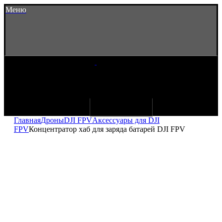
Меню
Главная
Дроны
DJI FPV
Аксессуары для DJI
FPV
Концентратор хаб для заряда батарей DJI FPV