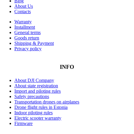
Blog
About Us
Contacts
Warranty
Installment
General terms
Goods return
Shipping & Payment
Privacy policy
INFO
About DJI Company
About state registration
Import and piloting rules
Safety precautions
Transportation drones on airplanes
Drone flight rules in Estonia
Indoor piloting rules
Electric scooter warranty
Firmware