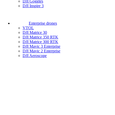
DJI Goggles
DJI Inspire 3
Enterprise drones
VTOL
DJI Matrice 30
DJI Matrice 350 RTK
DJI Matrice 300 RTK
DJI Mavic 3 Enterprise
DJI Mavic 2 Enterprise
DJI Aeroscope