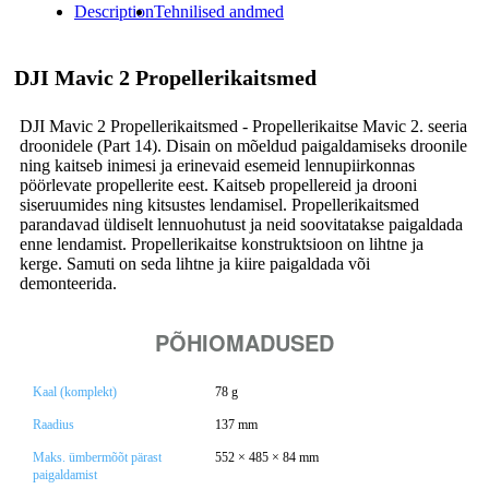
Description
Tehnilised andmed
DJI Mavic 2 Propellerikaitsmed
DJI Mavic 2 Propellerikaitsmed - Propellerikaitse Mavic 2. seeria
droonidele (Part 14). Disain on mõeldud paigaldamiseks droonile
ning kaitseb inimesi ja erinevaid esemeid lennupiirkonnas
pöörlevate propellerite eest. Kaitseb propellereid ja drooni
siseruumides ning kitsustes lendamisel. Propellerikaitsmed
parandavad üldiselt lennuohutust ja neid soovitatakse paigaldada
enne lendamist. Propellerikaitse konstruktsioon on lihtne ja
kerge. Samuti on seda lihtne ja kiire paigaldada või
demonteerida.
PÕHIOMADUSED
Kaal (komplekt)
78 g
Raadius
137 mm
Maks. ümbermõõt pärast
552 × 485 × 84 mm
paigaldamist