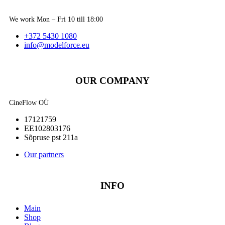
We work Mon – Fri 10 till 18:00
+372 5430 1080
info@modelforce.eu
OUR COMPANY
CineFlow OÜ
17121759
EE102803176
Sõpruse pst 211a
Our partners
INFO
Main
Shop