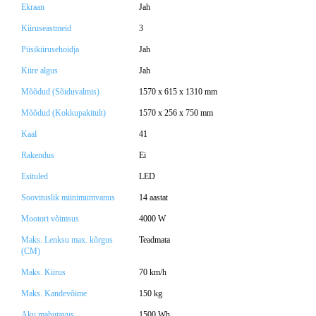
Ekraan
Jah
Kiiruseastmeid
3
Püsikiirusehoidja
Jah
Kiire algus
Jah
Mõõdud (Sõiduvalmis)
1570 x 615 x 1310 mm
Mõõdud (Kokkupakitult)
1570 x 256 x 750 mm
Kaal
41
Rakendus
Ei
Esituled
LED
Soovituslik miinimumvanus
14 aastat
Mootori võimsus
4000 W
Maks. Lenksu max. kõrgus
Teadmata
(CM)
Maks. Kiirus
70 km/h
Maks. Kandevõime
150 kg
Aku mahutavus
1500 Wh