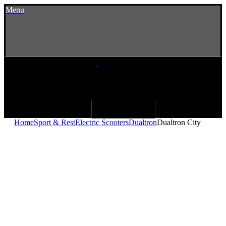
Menu
Home
Sport & Rest
Electric Scooters
Dualtron
Dualtron City