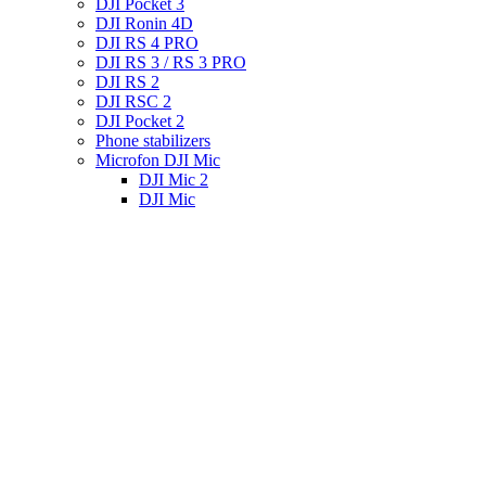
DJI Pocket 3
DJI Ronin 4D
DJI RS 4 PRO
DJI RS 3 / RS 3 PRO
DJI RS 2
DJI RSC 2
DJI Pocket 2
Phone stabilizers
Microfon DJI Mic
DJI Mic 2
DJI Mic