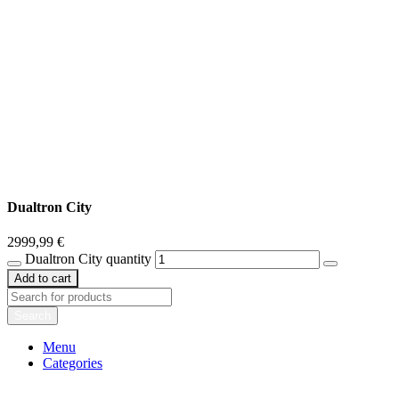
Dualtron City
2999,99
€
Dualtron City quantity
Add to cart
Search
Menu
Categories