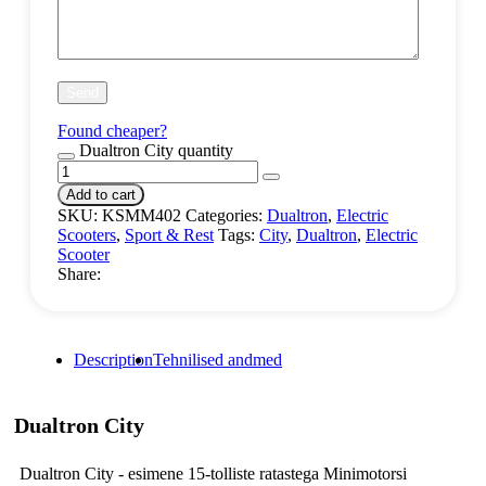
Found cheaper?
Dualtron City quantity
Add to cart
SKU:
KSMM402
Categories:
Dualtron
,
Electric
Scooters
,
Sport & Rest
Tags:
City
,
Dualtron
,
Electric
Scooter
Share:
Description
Tehnilised andmed
Dualtron City
Dualtron City - esimene 15-tolliste ratastega Minimotorsi