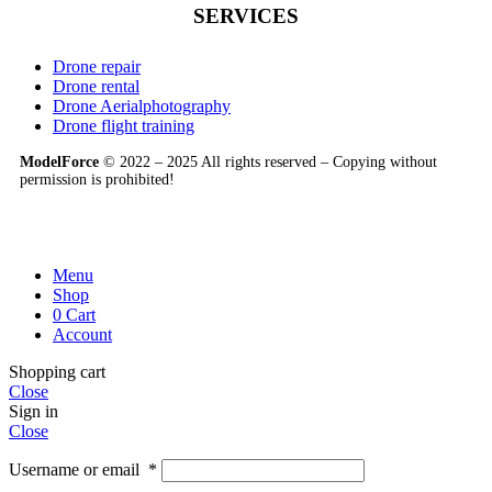
SERVICES
Drone repair
Drone rental
Drone Aerialphotography
Drone flight training
ModelForce
© 2022 – 2025 All rights reserved – Copying without
permission is prohibited!
Menu
Shop
0
Cart
Account
Shopping cart
Close
Sign in
Close
Username or email
*