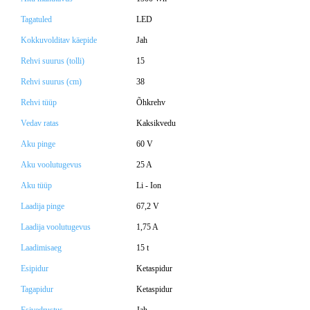
Tagatuled
LED
Kokkuvolditav käepide
Jah
Rehvi suurus (tolli)
15
Rehvi suurus (cm)
38
Rehvi tüüp
Õhkrehv
Vedav ratas
Kaksikvedu
Aku pinge
60 V
Aku voolutugevus
25 A
Aku tüüp
Li - Ion
Laadija pinge
67,2 V
Laadija voolutugevus
1,75 A
Laadimisaeg
15 t
Esipidur
Ketaspidur
Tagapidur
Ketaspidur