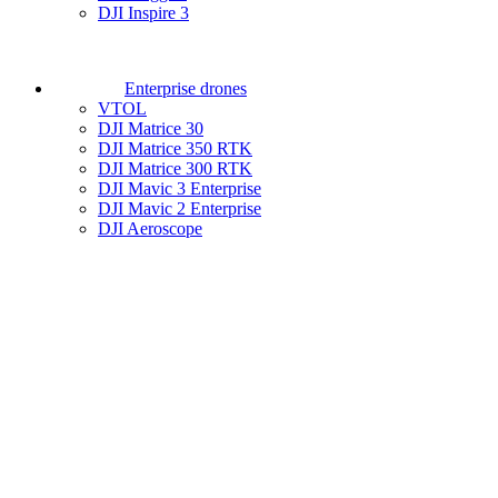
DJI Inspire 3
Enterprise drones
VTOL
DJI Matrice 30
DJI Matrice 350 RTK
DJI Matrice 300 RTK
DJI Mavic 3 Enterprise
DJI Mavic 2 Enterprise
DJI Aeroscope