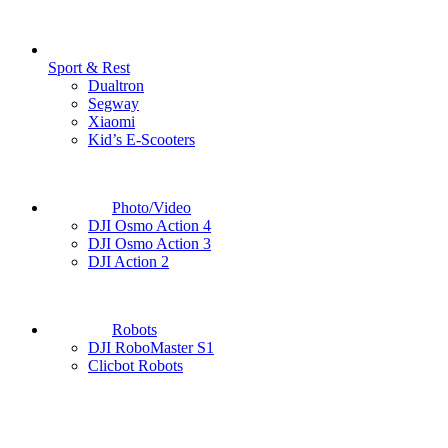
Sport & Rest
Dualtron
Segway
Xiaomi
Kid’s E-Scooters
Photo/Video
DJI Osmo Action 4
DJI Osmo Action 3
DJI Action 2
Robots
DJI RoboMaster S1
Clicbot Robots