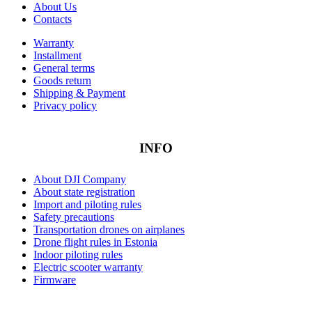
About Us
Contacts
Warranty
Installment
General terms
Goods return
Shipping & Payment
Privacy policy
INFO
About DJI Company
About state registration
Import and piloting rules
Safety precautions
Transportation drones on airplanes
Drone flight rules in Estonia
Indoor piloting rules
Electric scooter warranty
Firmware