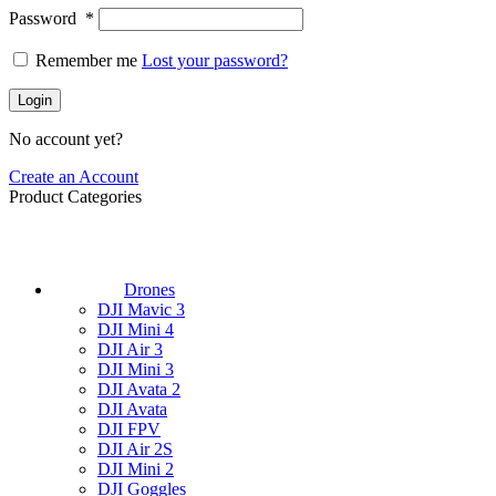
Password
*
Remember me
Lost your password?
Login
No account yet?
Create an Account
Product Categories
Drones
DJI Mavic 3
DJI Mini 4
DJI Air 3
DJI Mini 3
DJI Avata 2
DJI Avata
DJI FPV
DJI Air 2S
DJI Mini 2
DJI Goggles