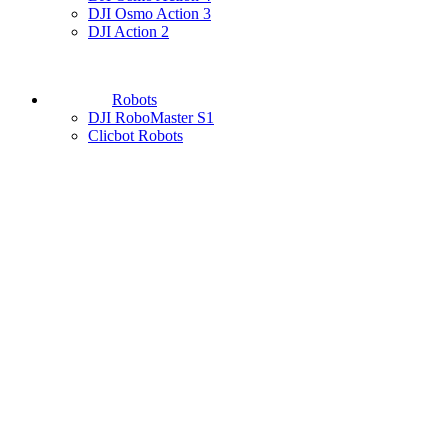
DJI Osmo Action 3
DJI Action 2
Robots
DJI RoboMaster S1
Clicbot Robots