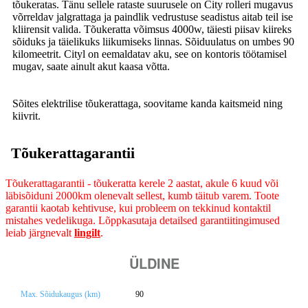
tõukeratas. Tänu sellele rataste suurusele on City rolleri mugavus
võrreldav jalgrattaga ja paindlik vedrustuse seadistus aitab teil ise
kliirensit valida. Tõukeratta võimsus 4000w, täiesti piisav kiireks
sõiduks ja täielikuks liikumiseks linnas. Sõiduulatus on umbes 90
kilomeetrit. Cityl on eemaldatav aku, see on kontoris töötamisel
mugav, saate ainult akut kaasa võtta.
Sõites elektrilise tõukerattaga, soovitame kanda kaitsmeid ning
kiivrit.
Tõukerattagarantii
Tõukerattagarantii - tõukeratta kerele 2 aastat, akule 6 kuud või
läbisõiduni 2000km olenevalt sellest, kumb täitub varem.
Toote
garantii kaotab kehtivuse, kui probleem on tekkinud kontaktil
mistahes vedelikuga. Lõppkasutaja detailsed garantiitingimused
leiab järgnevalt
lingilt
.
ÜLDINE
Max. Sõidukaugus (km)
90