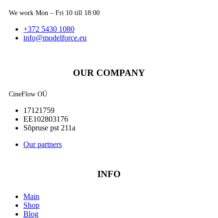
We work Mon – Fri 10 till 18:00
+372 5430 1080
info@modelforce.eu
OUR COMPANY
CineFlow OÜ
17121759
EE102803176
Sõpruse pst 211a
Our partners
INFO
Main
Shop
Blog