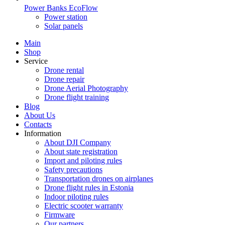
Power Banks EcoFlow
Power station
Solar panels
Main
Shop
Service
Drone rental
Drone repair
Drone Aerial Photography
Drone flight training
Blog
About Us
Contacts
Information
About DJI Company
About state registration
Import and piloting rules
Safety precautions
Transportation drones on airplanes
Drone flight rules in Estonia
Indoor piloting rules
Electric scooter warranty
Firmware
Our partners