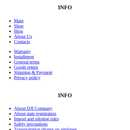
INFO
Main
Shop
Blog
About Us
Contacts
Warranty
Installment
General terms
Goods return
Shipping & Payment
Privacy policy
INFO
About DJI Company
About state registration
Import and piloting rules
Safety precautions
Transportation drones on airplanes