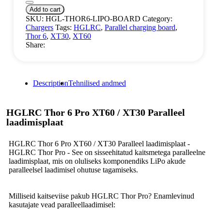
Add to cart
SKU:
HGL-THOR6-LIPO-BOARD
Category:
Chargers
Tags:
HGLRC
,
Parallel charging board
,
Thor 6
,
XT30
,
XT60
Share:
Description
Tehnilised andmed
HGLRC Thor 6 Pro XT60 / XT30 Paralleel
laadimisplaat
HGLRC Thor 6 Pro XT60 / XT30 Paralleel laadimisplaat -
HGLRC Thor Pro - See on sisseehitatud kaitsmetega paralleelne
laadimisplaat, mis on oluliseks komponendiks LiPo akude
paralleelsel laadimisel ohutuse tagamiseks.
Milliseid kaitseviise pakub HGLRC Thor Pro? Enamlevinud
kasutajate vead paralleellaadimisel: