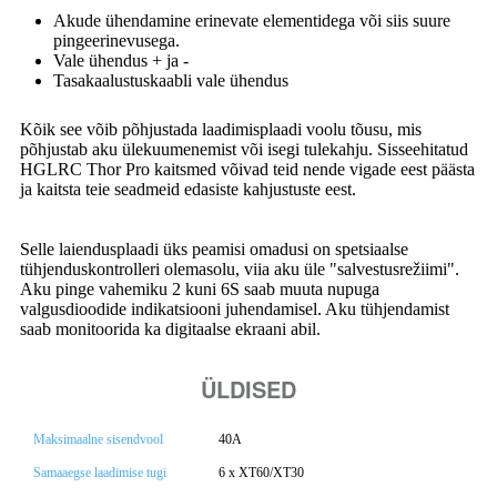
Akude ühendamine erinevate elementidega või siis suure
pingeerinevusega.
Vale ühendus + ja -
Tasakaalustuskaabli vale ühendus
Kõik see võib põhjustada laadimisplaadi voolu tõusu, mis
põhjustab aku ülekuumenemist või isegi tulekahju. Sisseehitatud
HGLRC Thor Pro kaitsmed võivad teid nende vigade eest päästa
ja kaitsta teie seadmeid edasiste kahjustuste eest.
Selle laiendusplaadi üks peamisi omadusi on spetsiaalse
tühjenduskontrolleri olemasolu, viia aku üle "salvestusrežiimi".
Aku pinge vahemiku 2 kuni 6S saab muuta nupuga
valgusdioodide indikatsiooni juhendamisel. Aku tühjendamist
saab monitoorida ka digitaalse ekraani abil.
ÜLDISED
Maksimaalne sisendvool
40A
Samaaegse laadimise tugi
6 x XT60/XT30