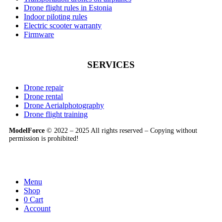
Drone flight rules in Estonia
Indoor piloting rules
Electric scooter warranty
Firmware
SERVICES
Drone repair
Drone rental
Drone Aerialphotography
Drone flight training
ModelForce
© 2022 – 2025 All rights reserved – Copying without
permission is prohibited!
Menu
Shop
0
Cart
Account