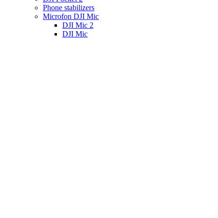
Phone stabilizers
Microfon DJI Mic
DJI Mic 2
DJI Mic