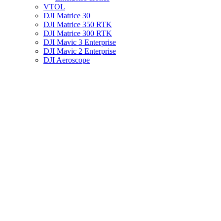
VTOL
DJI Matrice 30
DJI Matrice 350 RTK
DJI Matrice 300 RTK
DJI Mavic 3 Enterprise
DJI Mavic 2 Enterprise
DJI Aeroscope