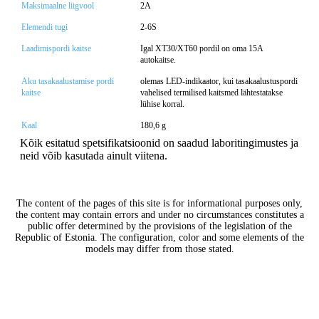
Maksimaalne liigvool
2A
Elemendi tugi
2-6S
Laadimispordi kaitse
Igal XT30/XT60 pordil on oma 15A
autokaitse.
Aku tasakaalustamise pordi
olemas LED-indikaator, kui tasakaalustuspordi
kaitse
vahelised termilised kaitsmed lähtestatakse
lühise korral.
Kaal
180,6 g
Kõik esitatud spetsifikatsioonid on saadud laboritingimustes ja
neid võib kasutada ainult viitena.
The content of the pages of this site is for informational purposes only,
the content may contain errors and under no circumstances constitutes a
public offer determined by the provisions of the legislation of the
Republic of Estonia. The configuration, color and some elements of the
models may differ from those stated.