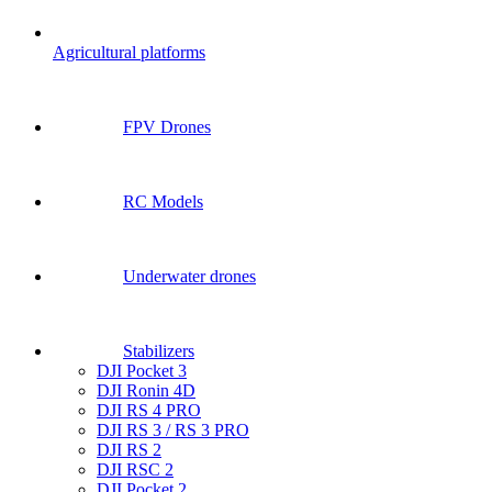
Agricultural platforms
FPV Drones
RC Models
Underwater drones
Stabilizers
DJI Pocket 3
DJI Ronin 4D
DJI RS 4 PRO
DJI RS 3 / RS 3 PRO
DJI RS 2
DJI RSC 2
DJI Pocket 2