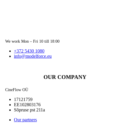
We work Mon – Fri 10 till 18:00
+372 5430 1080
info@modelforce.eu
OUR COMPANY
CineFlow OÜ
17121759
EE102803176
Sõpruse pst 211a
Our partners