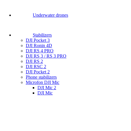
Underwater drones
Stabilizers
DJI Pocket 3
DJI Ronin 4D
DJI RS 4 PRO
DJI RS 3 / RS 3 PRO
DJI RS 2
DJI RSC 2
DJI Pocket 2
Phone stabilizers
Microfon DJI Mic
DJI Mic 2
DJI Mic