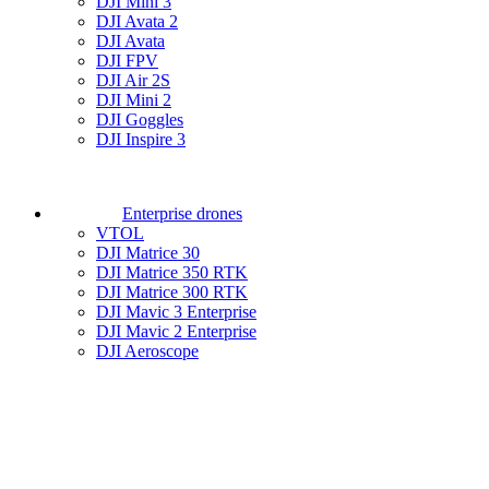
DJI Mini 3
DJI Avata 2
DJI Avata
DJI FPV
DJI Air 2S
DJI Mini 2
DJI Goggles
DJI Inspire 3
Enterprise drones
VTOL
DJI Matrice 30
DJI Matrice 350 RTK
DJI Matrice 300 RTK
DJI Mavic 3 Enterprise
DJI Mavic 2 Enterprise
DJI Aeroscope