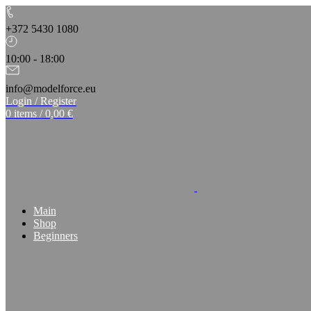
+372 5430 1080
10:00 - 18:00
info@modelforce.eu
Login / Register
0
items
/
0,00
€
Main
Shop
Beginners