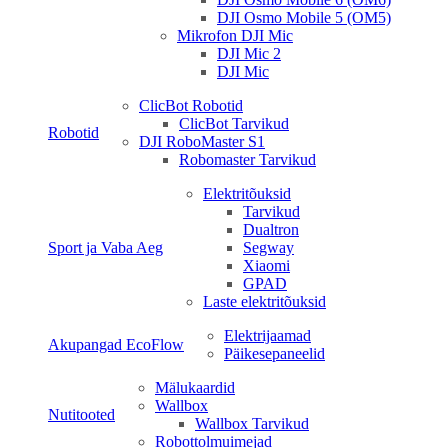
DJI Osmo Mobile 5 (OM5)
Mikrofon DJI Mic
DJI Mic 2
DJI Mic
ClicBot Robotid
ClicBot Tarvikud
Robotid
DJI RoboMaster S1
Robomaster Tarvikud
Elektritõuksid
Tarvikud
Dualtron
Sport ja Vaba Aeg
Segway
Xiaomi
GPAD
Laste elektritõuksid
Elektrijaamad
Akupangad EcoFlow
Päikesepaneelid
Mälukaardid
Wallbox
Nutitooted
Wallbox Tarvikud
Robottolmuimejad