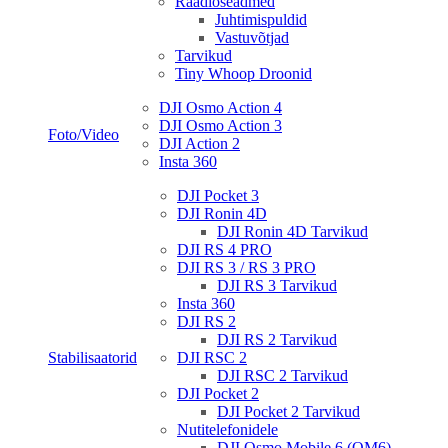
Raadioseadmed
Juhtimispuldid
Vastuvõtjad
Tarvikud
Tiny Whoop Droonid
DJI Osmo Action 4
DJI Osmo Action 3
Foto/Video
DJI Action 2
Insta 360
DJI Pocket 3
DJI Ronin 4D
DJI Ronin 4D Tarvikud
DJI RS 4 PRO
DJI RS 3 / RS 3 PRO
DJI RS 3 Tarvikud
Insta 360
DJI RS 2
DJI RS 2 Tarvikud
Stabilisaatorid
DJI RSC 2
DJI RSC 2 Tarvikud
DJI Pocket 2
DJI Pocket 2 Tarvikud
Nutitelefonidele
DJI Osmo Mobile 6 (OM6)