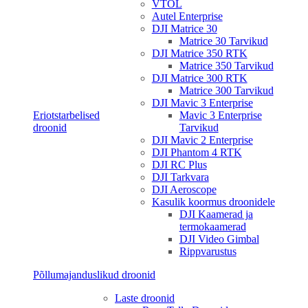
VTOL
Autel Enterprise
DJI Matrice 30
Matrice 30 Tarvikud
DJI Matrice 350 RTK
Matrice 350 Tarvikud
DJI Matrice 300 RTK
Matrice 300 Tarvikud
DJI Mavic 3 Enterprise
Eriotstarbelised
Mavic 3 Enterprise
droonid
Tarvikud
DJI Mavic 2 Enterprise
DJI Phantom 4 RTK
DJI RC Plus
DJI Tarkvara
DJI Aeroscope
Kasulik koormus droonidele
DJI Kaamerad ja
termokaamerad
DJI Video Gimbal
Rippvarustus
Põllumajanduslikud droonid
Laste droonid