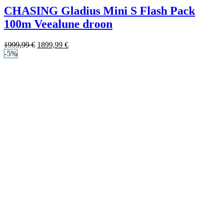
CHASING Gladius Mini S Flash Pack
100m Veealune droon
1999,99
€
1899,99
€
-5%