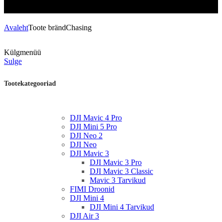
Avaleht
Toote bränd
Chasing
Külgmenüü
Sulge
Tootekategooriad
DJI Mavic 4 Pro
DJI Mini 5 Pro
DJI Neo 2
DJI Neo
DJI Mavic 3
DJI Mavic 3 Pro
DJI Mavic 3 Classic
Mavic 3 Tarvikud
FIMI Droonid
DJI Mini 4
DJI Mini 4 Tarvikud
DJI Air 3