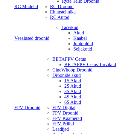
Ryze Tello Droonid
RC Mudelid
RC Droonid
Ehitustehnika
RC Autod
Tarvikud
Akud
Veealused droonid
Kaabel
Juhtpuldid
Seljakotid
BETAFPV Cetus
BETAFPV Cetus Tarvikud
CineWhoop Droonid
Droonide akud
1S Akud
2S Akud
3S Akud
4S Akud
6S Akud
FPV Droonid
FPV Digital
FPV Droonid
FPV Kaamerad
FPV Prillid
Laadijad