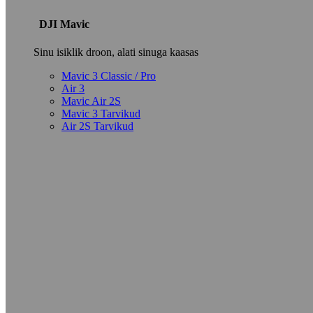
DJI Mavic
Sinu isiklik droon, alati sinuga kaasas
Mavic 3 Classic / Pro
Air 3
Mavic Air 2S
Mavic 3 Tarvikud
Air 2S Tarvikud