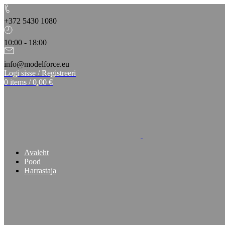
+372 5430 1080
10:00 - 18:00
info@modelforce.eu
Logi sisse / Registreeri
0
items
/
0,00
€
Avaleht
Pood
Harrastaja