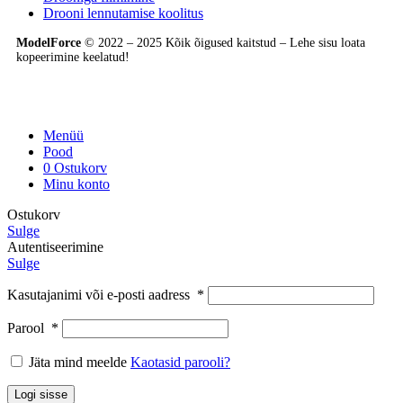
Drooni lennutamise koolitus
ModelForce
© 2022 – 2025 Kõik õigused kaitstud – Lehe sisu loata
kopeerimine keelatud!
Menüü
Pood
0
Ostukorv
Minu konto
Ostukorv
Sulge
Autentiseerimine
Sulge
Kasutajanimi või e-posti aadress
*
Parool
*
Jäta mind meelde
Kaotasid parooli?
Logi sisse