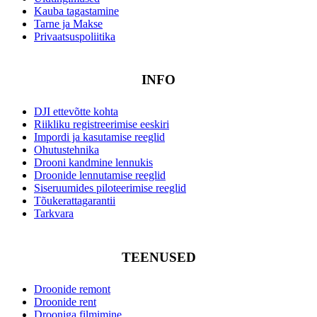
Kauba tagastamine
Tarne ja Makse
Privaatsuspoliitika
INFO
DJI ettevõtte kohta
Riikliku registreerimise eeskiri
Impordi ja kasutamise reeglid
Ohutustehnika
Drooni kandmine lennukis
Droonide lennutamise reeglid
Siseruumides piloteerimise reeglid
Tõukerattagarantii
Tarkvara
TEENUSED
Droonide remont
Droonide rent
Drooniga filmimine