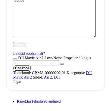
Leidsid soodsamalt?
DJI Mavic Air 2 Low-Noise Propellerid kogus
Lisa korvi
Tootekood:
CP.MA.00000202.01
Kategooria:
DJI
Mavic Air 2
Sildid:
Air 2
,
DJI
Jaga:
Kirjeldus
Tehnilised andmed