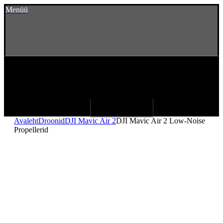
Menüü
Avaleht
Droonid
DJI Mavic Air 2
DJI Mavic Air 2 Low-Noise
Propellerid