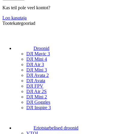
Kas teil pole veel kontot?
Loo kasutaja
Tootekategooriad
Droonid
DJI Mavic 3
DJI Mini 4
DJI Air 3
DJI Mini 3
DJI Avata 2
DJI Avata
DJI FPV
DJI Air 2S
DJI Mini 2
DJI Goggles
DJI Inspire 3
Eriotstarbelised droonid
VTOL