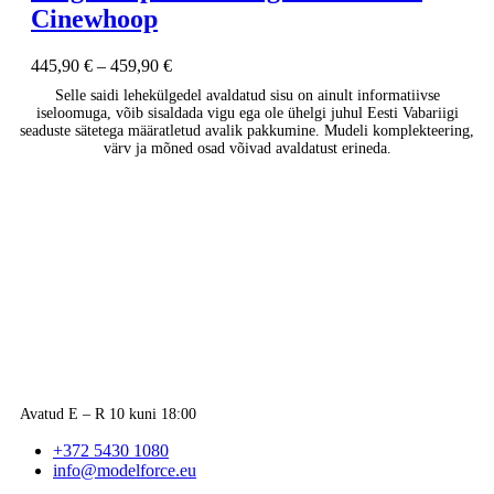
Cinewhoop
445,90
€
–
459,90
€
Selle saidi lehekülgedel avaldatud sisu on ainult informatiivse
iseloomuga, võib sisaldada vigu ega ole ühelgi juhul Eesti Vabariigi
seaduste sätetega määratletud avalik pakkumine. Mudeli komplekteering,
värv ja mõned osad võivad avaldatust erineda.
Avatud E – R 10 kuni 18:00
+372 5430 1080
info@modelforce.eu