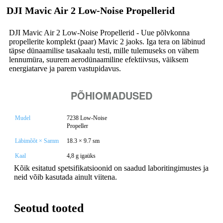
DJI Mavic Air 2 Low-Noise Propellerid
DJI Mavic Air 2 Low-Noise Propellerid - Uue põlvkonna
propellerite komplekt (paar) Mavic 2 jaoks. Iga tera on läbinud
täpse dünaamilise tasakaalu testi, mille tulemuseks on vähem
lennumüra, suurem aerodünaamiline efektiivsus, väiksem
energiatarve ja parem vastupidavus.
PÕHIOMADUSED
Mudel
7238 Low-Noise
Propeller
Läbimõõt × Samm
18.3 × 9.7 sm
Kaal
4,8 g igaüks
Kõik esitatud spetsifikatsioonid on saadud laboritingimustes ja
neid võib kasutada ainult viitena.
Seotud tooted