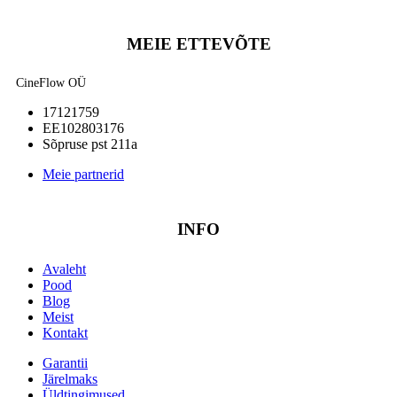
MEIE ETTEVÕTE
CineFlow OÜ
17121759
EE102803176
Sõpruse pst 211a
Meie partnerid
INFO
Avaleht
Pood
Blog
Meist
Kontakt
Garantii
Järelmaks
Üldtingimused