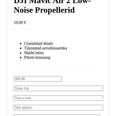
DJI Mavic Air 2 Low-
Noise Propellerid
10,00
€
Uuendatud disain
Täiustatud aerodünaamika
Madal müra
Pikem lennuaeg