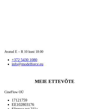
Avatud E – R 10 kuni 18:00
+372 5430 1080
info@modelforce.eu
MEIE ETTEVÕTE
CineFlow OÜ
17121759
EE102803176
Sõpruse pst 211a