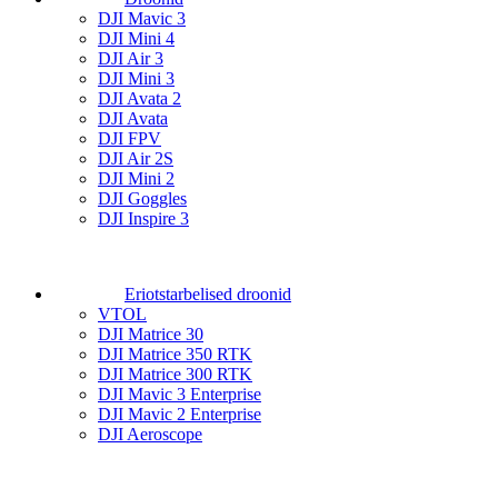
DJI Mavic 3
DJI Mini 4
DJI Air 3
DJI Mini 3
DJI Avata 2
DJI Avata
DJI FPV
DJI Air 2S
DJI Mini 2
DJI Goggles
DJI Inspire 3
Eriotstarbelised droonid
VTOL
DJI Matrice 30
DJI Matrice 350 RTK
DJI Matrice 300 RTK
DJI Mavic 3 Enterprise
DJI Mavic 2 Enterprise
DJI Aeroscope