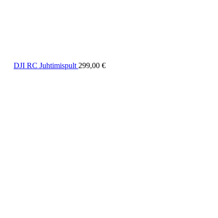
DJI RC Juhtimispult
299,00
€