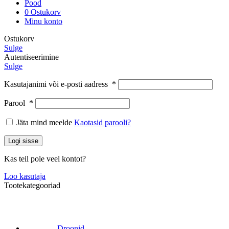
Pood
0
Ostukorv
Minu konto
Ostukorv
Sulge
Autentiseerimine
Sulge
Kasutajanimi või e-posti aadress
*
Parool
*
Jäta mind meelde
Kaotasid parooli?
Logi sisse
Kas teil pole veel kontot?
Loo kasutaja
Tootekategooriad
Droonid