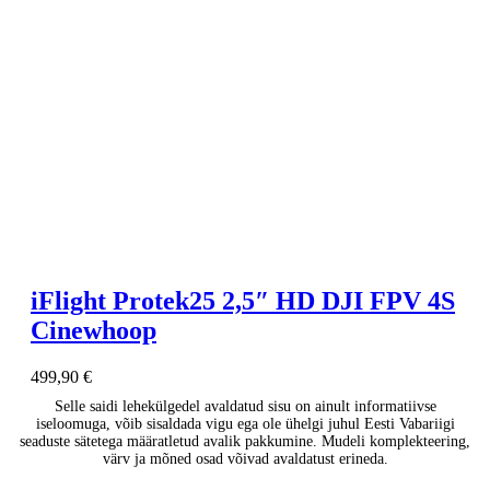
iFlight Protek25 2,5″ HD DJI FPV 4S
Cinewhoop
499,90
€
Selle saidi lehekülgedel avaldatud sisu on ainult informatiivse
iseloomuga, võib sisaldada vigu ega ole ühelgi juhul Eesti Vabariigi
seaduste sätetega määratletud avalik pakkumine. Mudeli komplekteering,
värv ja mõned osad võivad avaldatust erineda.