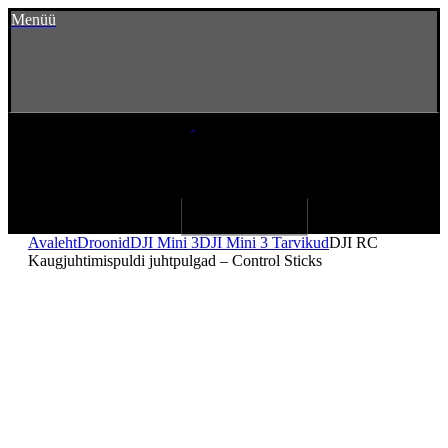
Menüü
Avaleht
Droonid
DJI Mini 3
DJI Mini 3 Tarvikud
DJI RC
Kaugjuhtimispuldi juhtpulgad – Control Sticks