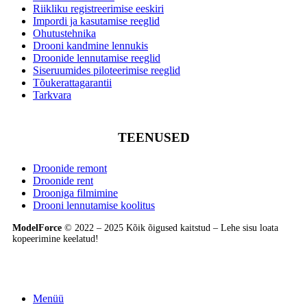
Riikliku registreerimise eeskiri
Impordi ja kasutamise reeglid
Ohutustehnika
Drooni kandmine lennukis
Droonide lennutamise reeglid
Siseruumides piloteerimise reeglid
Tõukerattagarantii
Tarkvara
TEENUSED
Droonide remont
Droonide rent
Drooniga filmimine
Drooni lennutamise koolitus
ModelForce
© 2022 – 2025 Kõik õigused kaitstud – Lehe sisu loata
kopeerimine keelatud!
Menüü