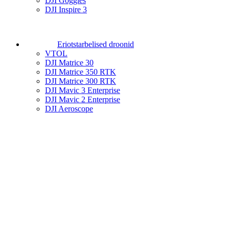
DJI Goggles
DJI Inspire 3
Eriotstarbelised droonid
VTOL
DJI Matrice 30
DJI Matrice 350 RTK
DJI Matrice 300 RTK
DJI Mavic 3 Enterprise
DJI Mavic 2 Enterprise
DJI Aeroscope