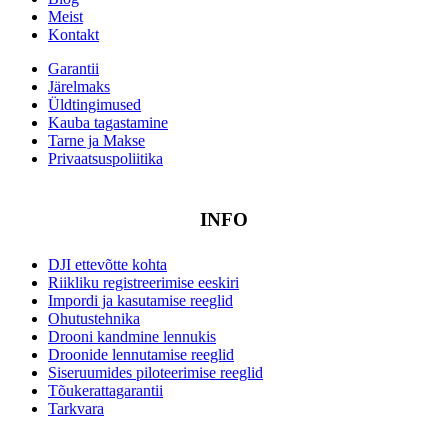
Meist
Kontakt
Garantii
Järelmaks
Üldtingimused
Kauba tagastamine
Tarne ja Makse
Privaatsuspoliitika
INFO
DJI ettevõtte kohta
Riikliku registreerimise eeskiri
Impordi ja kasutamise reeglid
Ohutustehnika
Drooni kandmine lennukis
Droonide lennutamise reeglid
Siseruumides piloteerimise reeglid
Tõukerattagarantii
Tarkvara