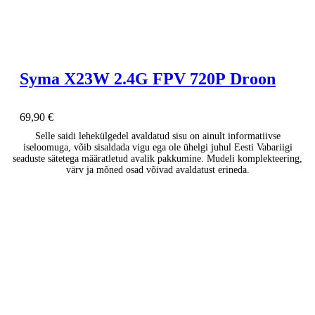
Syma X23W 2.4G FPV 720P Droon
69,90
€
Selle saidi lehekülgedel avaldatud sisu on ainult informatiivse
iseloomuga, võib sisaldada vigu ega ole ühelgi juhul Eesti Vabariigi
seaduste sätetega määratletud avalik pakkumine. Mudeli komplekteering,
värv ja mõned osad võivad avaldatust erineda.