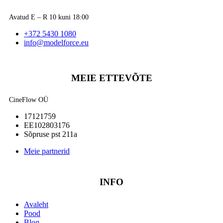
Avatud E – R 10 kuni 18:00
+372 5430 1080
info@modelforce.eu
MEIE ETTEVÕTE
CineFlow OÜ
17121759
EE102803176
Sõpruse pst 211a
Meie partnerid
INFO
Avaleht
Pood
Blog