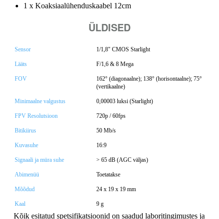
1 x Koaksiaalühenduskaabel 12cm
ÜLDISED
Sensor
1/1,8" CMOS Starlight
Lääts
F/1,6 & 8 Mega
FOV
162° (diagonaalne); 138° (horisontaalne); 75°
(vertikaalne)
Minimaalne valgustus
0,00003 luksi (Starlight)
FPV Resolutsioon
720p / 60fps
Bitikiirus
50 Mb/s
Kuvasuhe
16:9
Signaali ja müra suhe
> 65 dB (AGC väljas)
Abimenüü
Toetatakse
Mõõdud
24 х 19 х 19 mm
Kaal
9 g
Kõik esitatud spetsifikatsioonid on saadud laboritingimustes ja