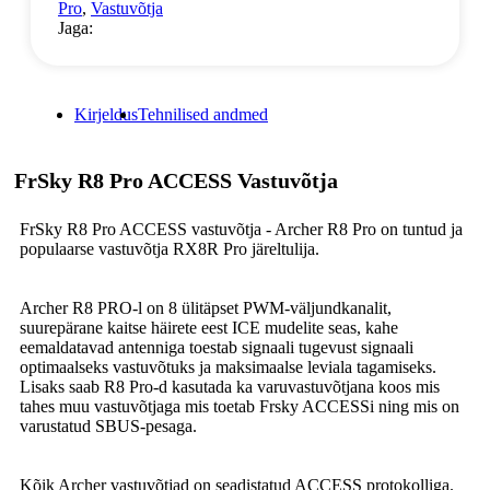
Pro
,
Vastuvõtja
Jaga:
Kirjeldus
Tehnilised andmed
FrSky R8 Pro ACCESS Vastuvõtja
FrSky R8 Pro ACCESS vastuvõtja - Archer R8 Pro on tuntud ja
populaarse vastuvõtja RX8R Pro järeltulija.
Archer R8 PRO-l on 8 ülitäpset PWM-väljundkanalit,
suurepärane kaitse häirete eest ICE mudelite seas, kahe
eemaldatavad antenniga toestab signaali tugevust signaali
optimaalseks vastuvõtuks ja maksimaalse leviala tagamiseks.
Lisaks saab R8 Pro-d kasutada ka varuvastuvõtjana koos mis
tahes muu vastuvõtjaga mis toetab Frsky ACCESSi ning mis on
varustatud SBUS-pesaga.
Kõik Archer vastuvõtjad on seadistatud ACCESS protokolliga.