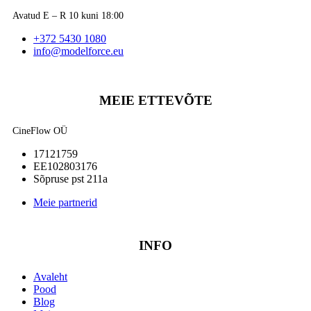
Avatud E – R 10 kuni 18:00
+372 5430 1080
info@modelforce.eu
MEIE ETTEVÕTE
CineFlow OÜ
17121759
EE102803176
Sõpruse pst 211a
Meie partnerid
INFO
Avaleht
Pood
Blog