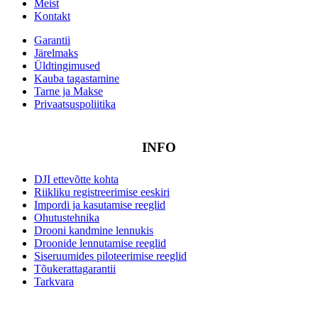
Meist
Kontakt
Garantii
Järelmaks
Üldtingimused
Kauba tagastamine
Tarne ja Makse
Privaatsuspoliitika
INFO
DJI ettevõtte kohta
Riikliku registreerimise eeskiri
Impordi ja kasutamise reeglid
Ohutustehnika
Drooni kandmine lennukis
Droonide lennutamise reeglid
Siseruumides piloteerimise reeglid
Tõukerattagarantii
Tarkvara