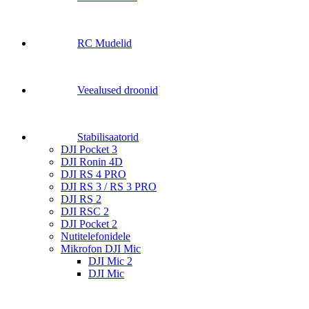
RC Mudelid
Veealused droonid
Stabilisaatorid
DJI Pocket 3
DJI Ronin 4D
DJI RS 4 PRO
DJI RS 3 / RS 3 PRO
DJI RS 2
DJI RSC 2
DJI Pocket 2
Nutitelefonidele
Mikrofon DJI Mic
DJI Mic 2
DJI Mic