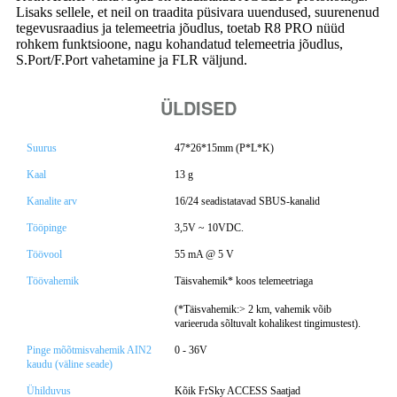
Lisaks sellele, et neil on traadita püsivara uuendused, suurenenud
tegevusraadius ja telemeetria jõudlus, toetab R8 PRO nüüd
rohkem funktsioone, nagu kohandatud telemeetria jõudlus,
S.Port/F.Port vahetamine ja FLR väljund.
ÜLDISED
Suurus
47*26*15mm (P*L*K)
Kaal
13 g
Kanalite arv
16/24 seadistatavad SBUS-kanalid
Tööpinge
3,5V ~ 10VDC.
Töövool
55 mA @ 5 V
Töövahemik
Täisvahemik* koos telemeetriaga
(*Täisvahemik:> 2 km, vahemik võib
varieeruda sõltuvalt kohalikest tingimustest).
Pinge mõõtmisvahemik AIN2
0 - 36V
kaudu (väline seade)
Ühilduvus
Kõik FrSky ACCESS Saatjad