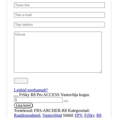
Leidsid soodsamalt?
FrSky R8 Pro ACCESS Vastuvõtja kogus
Lisa korvi
Tootekood:
FRS-ARCHER-R8
Kategooriad:
Raadioseadmed
,
Vastuvõtjad
Sildid:
FPV
,
FrSky
,
R8