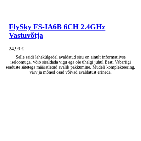
FlySky FS-IA6B 6CH 2.4GHz
Vastuvõtja
24,99
€
Selle saidi lehekülgedel avaldatud sisu on ainult informatiivse
iseloomuga, võib sisaldada vigu ega ole ühelgi juhul Eesti Vabariigi
seaduste sätetega määratletud avalik pakkumine. Mudeli komplekteering,
värv ja mõned osad võivad avaldatust erineda.