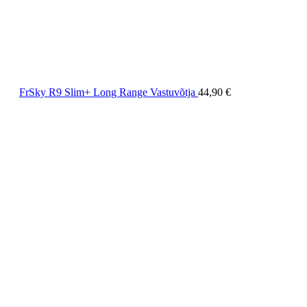
FrSky R9 Slim+ Long Range Vastuvõtja
44,90
€