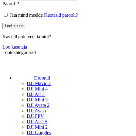
Parool
*
Jäta mind meelde
Kaotasid parooli?
Logi sisse
Kas teil pole veel kontot?
Loo kasutaja
Tootekategooriad
Droonid
DJI Mavic 3
DJI Mini 4
DJI Air 3
DJI Mini 3
DJI Avata 2
DJI Avata
DJI FPV
DJI Air 2S
DJI Mini 2
DJI Goggles