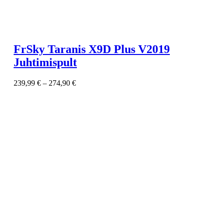
FrSky Taranis X9D Plus V2019
Juhtimispult
239,99
€
–
274,90
€