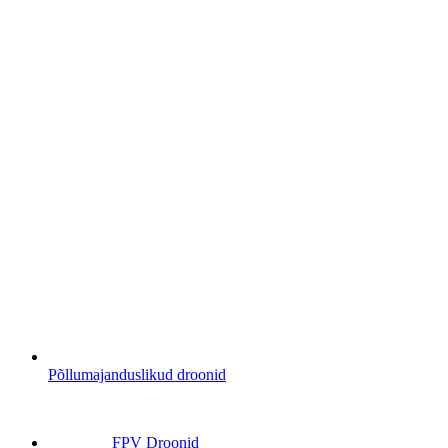
Põllumajanduslikud droonid
FPV Droonid