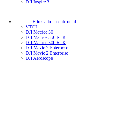
DJI Inspire 3
Eriotstarbelised droonid
VTOL
DJI Matrice 30
DJI Matrice 350 RTK
DJI Matrice 300 RTK
DJI Mavic 3 Enterprise
DJI Mavic 2 Enterprise
DJI Aeroscope