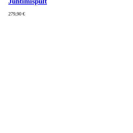
Juhtimispult
279,90
€