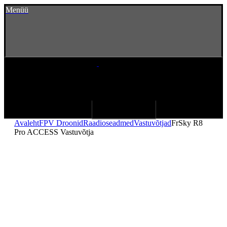
Menüü
Avaleht
FPV Droonid
Raadioseadmed
Vastuvõtjad
FrSky R8
Pro ACCESS Vastuvõtja