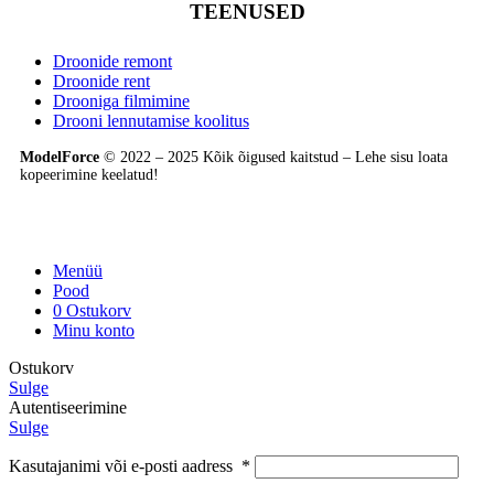
TEENUSED
Droonide remont
Droonide rent
Drooniga filmimine
Drooni lennutamise koolitus
ModelForce
© 2022 – 2025 Kõik õigused kaitstud – Lehe sisu loata
kopeerimine keelatud!
Menüü
Pood
0
Ostukorv
Minu konto
Ostukorv
Sulge
Autentiseerimine
Sulge
Kasutajanimi või e-posti aadress
*