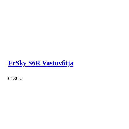
FrSky S6R Vastuvõtja
64,90
€