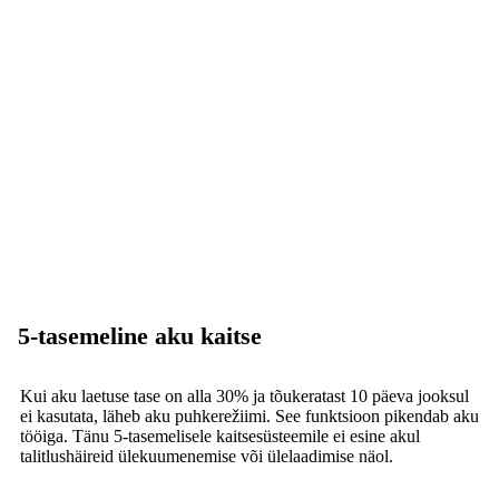
5-tasemeline aku kaitse
Kui aku laetuse tase on alla 30% ja tõukeratast 10 päeva jooksul
ei kasutata, läheb aku puhkerežiimi. See funktsioon pikendab aku
tööiga. Tänu 5-tasemelisele kaitsesüsteemile ei esine akul
talitlushäireid ülekuumenemise või ülelaadimise näol.