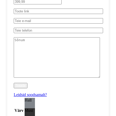
Leidsid soodsamalt?
Hall
Värv
Must