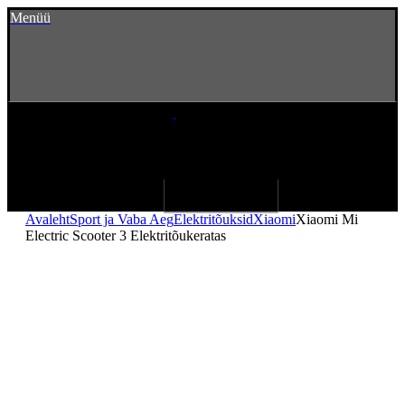
Menüü
Avaleht
Sport ja Vaba Aeg
Elektritõuksid
Xiaomi
Xiaomi Mi
Electric Scooter 3 Elektritõukeratas