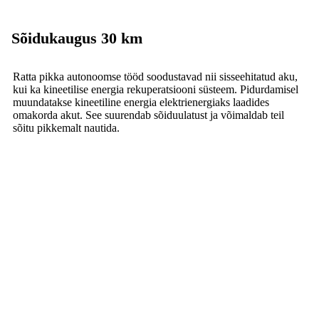
Sõidukaugus 30 km
Ratta pikka autonoomse tööd soodustavad nii sisseehitatud aku,
kui ka kineetilise energia rekuperatsiooni süsteem. Pidurdamisel
muundatakse kineetiline energia elektrienergiaks laadides
omakorda akut. See suurendab sõiduulatust ja võimaldab teil
sõitu pikkemalt nautida.