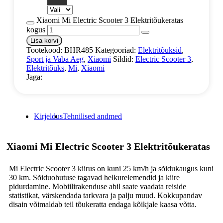
Xiaomi Mi Electric Scooter 3 Elektritõukeratas
kogus
Lisa korvi
Tootekood:
BHR485
Kategooriad:
Elektritõuksid
,
Sport ja Vaba Aeg
,
Xiaomi
Sildid:
Electric Scooter 3
,
Elektritõuks
,
Mi
,
Xiaomi
Jaga:
Kirjeldus
Tehnilised andmed
Xiaomi Mi Electric Scooter 3 Elektritõukeratas
Mi Electric Scooter 3 kiirus on kuni 25 km/h ja sõidukaugus kuni
30 km. Sõiduohutuse tagavad helkurelemendid ja kiire
pidurdamine. Mobiilirakenduse abil saate vaadata reiside
statistikat, värskendada tarkvara ja palju muud. Kokkupandav
disain võimaldab teil tõukeratta endaga kõikjale kaasa võtta.