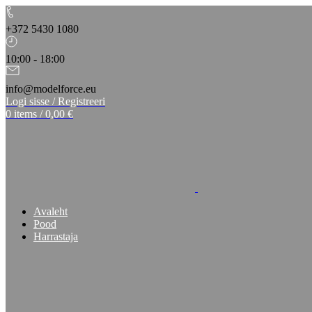
+372 5430 1080
10:00 - 18:00
info@modelforce.eu
Logi sisse / Registreeri
0
items
/
0,00
€
Avaleht
Pood
Harrastaja