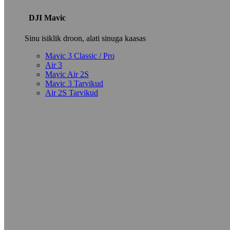
DJI Mavic
Sinu isiklik droon, alati sinuga kaasas
Mavic 3 Classic / Pro
Air 3
Mavic Air 2S
Mavic 3 Tarvikud
Air 2S Tarvikud