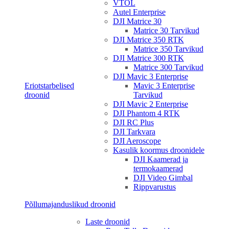
VTOL
Autel Enterprise
DJI Matrice 30
Matrice 30 Tarvikud
DJI Matrice 350 RTK
Matrice 350 Tarvikud
DJI Matrice 300 RTK
Matrice 300 Tarvikud
DJI Mavic 3 Enterprise
Eriotstarbelised
Mavic 3 Enterprise
droonid
Tarvikud
DJI Mavic 2 Enterprise
DJI Phantom 4 RTK
DJI RC Plus
DJI Tarkvara
DJI Aeroscope
Kasulik koormus droonidele
DJI Kaamerad ja
termokaamerad
DJI Video Gimbal
Rippvarustus
Põllumajanduslikud droonid
Laste droonid