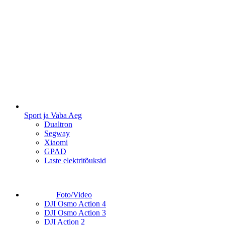
Sport ja Vaba Aeg
Dualtron
Segway
Xiaomi
GPAD
Laste elektritõuksid
Foto/Video
DJI Osmo Action 4
DJI Osmo Action 3
DJI Action 2