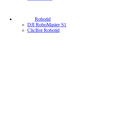
Robotid
DJI RoboMaster S1
ClicBot Robotid