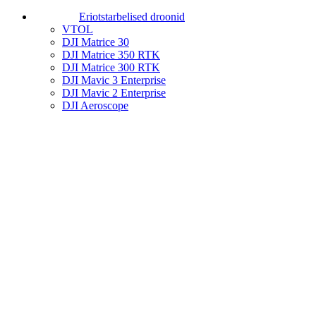
Eriotstarbelised droonid
VTOL
DJI Matrice 30
DJI Matrice 350 RTK
DJI Matrice 300 RTK
DJI Mavic 3 Enterprise
DJI Mavic 2 Enterprise
DJI Aeroscope