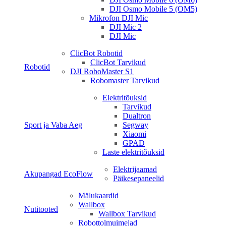
DJI Osmo Mobile 5 (OM5)
Mikrofon DJI Mic
DJI Mic 2
DJI Mic
ClicBot Robotid
ClicBot Tarvikud
Robotid
DJI RoboMaster S1
Robomaster Tarvikud
Elektritõuksid
Tarvikud
Dualtron
Sport ja Vaba Aeg
Segway
Xiaomi
GPAD
Laste elektritõuksid
Elektrijaamad
Akupangad EcoFlow
Päikesepaneelid
Mälukaardid
Wallbox
Nutitooted
Wallbox Tarvikud
Robottolmuimejad