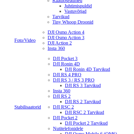
Raadioseadmed
Juhtimispuldid
Vastuvõtjad
Tarvikud
Tiny Whoop Droonid
DJI Osmo Action 4
DJI Osmo Action 3
Foto/Video
DJI Action 2
Insta 360
DJI Pocket 3
DJI Ronin 4D
DJI Ronin 4D Tarvikud
DJI RS 4 PRO
DJI RS 3 / RS 3 PRO
DJI RS 3 Tarvikud
Insta 360
DJI RS 2
DJI RS 2 Tarvikud
Stabilisaatorid
DJI RSC 2
DJI RSC 2 Tarvikud
DJI Pocket 2
DJI Pocket 2 Tarvikud
Nutitelefonidele
DJI Osmo Mobile 6 (OM6)