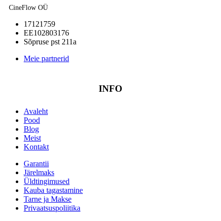
CineFlow OÜ
17121759
EE102803176
Sõpruse pst 211a
Meie partnerid
INFO
Avaleht
Pood
Blog
Meist
Kontakt
Garantii
Järelmaks
Üldtingimused
Kauba tagastamine
Tarne ja Makse
Privaatsuspoliitika