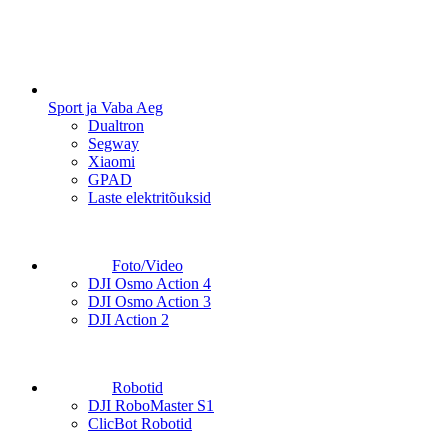
Sport ja Vaba Aeg
Dualtron
Segway
Xiaomi
GPAD
Laste elektritõuksid
Foto/Video
DJI Osmo Action 4
DJI Osmo Action 3
DJI Action 2
Robotid
DJI RoboMaster S1
ClicBot Robotid