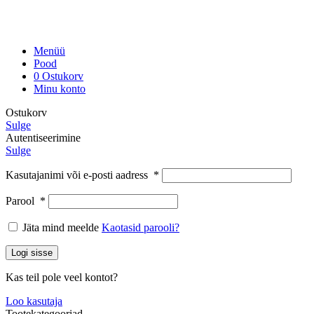
Menüü
Pood
0
Ostukorv
Minu konto
Ostukorv
Sulge
Autentiseerimine
Sulge
Kasutajanimi või e-posti aadress
*
Parool
*
Jäta mind meelde
Kaotasid parooli?
Logi sisse
Kas teil pole veel kontot?
Loo kasutaja
Tootekategooriad