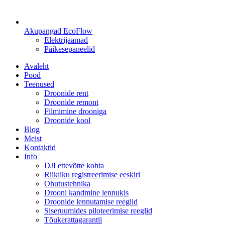
Akupangad EcoFlow
Elektrijaamad
Päikesepaneelid
Avaleht
Pood
Teenused
Droonide rent
Droonide remont
Filmimine drooniga
Droonide kool
Blog
Meist
Kontaktid
Info
DJI ettevõtte kohta
Riikliku registreerimise eeskiri
Ohutustehnika
Drooni kandmine lennukis
Droonide lennutamise reeglid
Siseruumides piloteerimise reeglid
Tõukerattagarantii