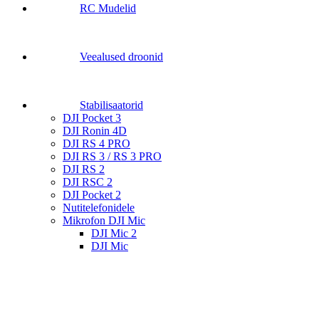
RC Mudelid
Veealused droonid
Stabilisaatorid
DJI Pocket 3
DJI Ronin 4D
DJI RS 4 PRO
DJI RS 3 / RS 3 PRO
DJI RS 2
DJI RSC 2
DJI Pocket 2
Nutitelefonidele
Mikrofon DJI Mic
DJI Mic 2
DJI Mic