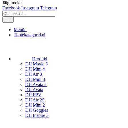
Jälgi meid:
Facebook
Instagram
Telegram
Otsi
Menüü
Tootekategooriad
Droonid
DJI Mavic 3
DJI Mini 4
DJI Air 3
DJI Mini 3
DJI Avata 2
DJI Avata
DJI FPV
DJI Air 2S
DJI Mini 2
DJI Goggles
DJI Inspire 3