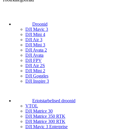
Droonid
DJI Mavic 3
DJI Mini 4
DJI Air 3
DJI Mini 3
DJI Avata 2
DJI Avata
DJI FPV
DJI Air 2S
DJI Mini 2
DJI Goggles
DJI Inspire 3
Eriotstarbelised droonid
VTOL
DJI Matrice 30
DJI Matrice 350 RTK
DJI Matrice 300 RTK
DJI Mavic 3 Enterprise