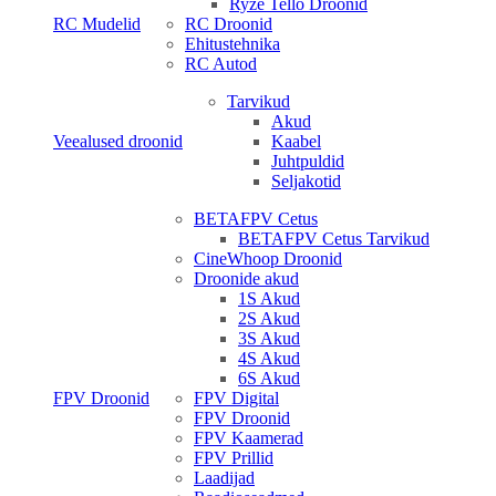
Ryze Tello Droonid
RC Mudelid
RC Droonid
Ehitustehnika
RC Autod
Tarvikud
Akud
Veealused droonid
Kaabel
Juhtpuldid
Seljakotid
BETAFPV Cetus
BETAFPV Cetus Tarvikud
CineWhoop Droonid
Droonide akud
1S Akud
2S Akud
3S Akud
4S Akud
6S Akud
FPV Droonid
FPV Digital
FPV Droonid
FPV Kaamerad
FPV Prillid
Laadijad