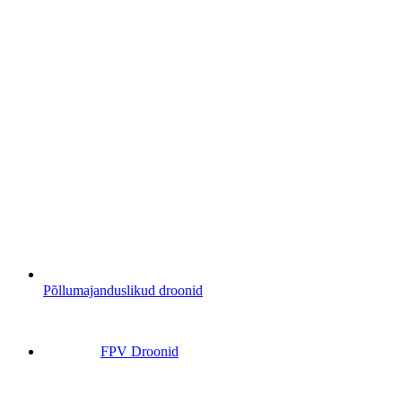
Põllumajanduslikud droonid
FPV Droonid