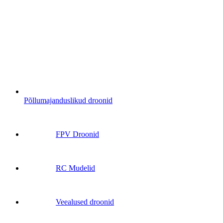
Põllumajanduslikud droonid
FPV Droonid
RC Mudelid
Veealused droonid