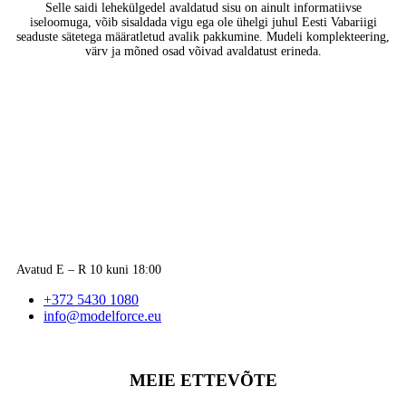
Selle saidi lehekülgedel avaldatud sisu on ainult informatiivse
iseloomuga, võib sisaldada vigu ega ole ühelgi juhul Eesti Vabariigi
seaduste sätetega määratletud avalik pakkumine. Mudeli komplekteering,
värv ja mõned osad võivad avaldatust erineda.
Avatud E – R 10 kuni 18:00
+372 5430 1080
info@modelforce.eu
MEIE ETTEVÕTE