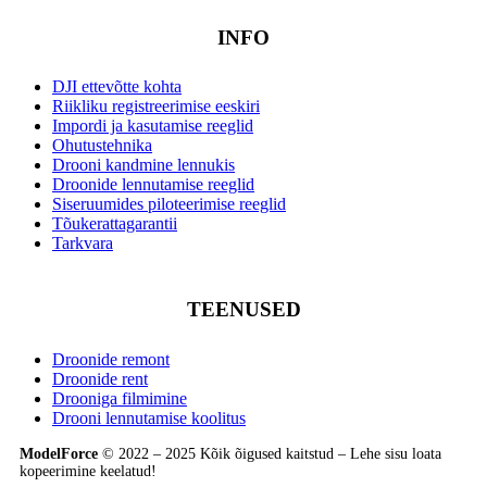
INFO
DJI ettevõtte kohta
Riikliku registreerimise eeskiri
Impordi ja kasutamise reeglid
Ohutustehnika
Drooni kandmine lennukis
Droonide lennutamise reeglid
Siseruumides piloteerimise reeglid
Tõukerattagarantii
Tarkvara
TEENUSED
Droonide remont
Droonide rent
Drooniga filmimine
Drooni lennutamise koolitus
ModelForce
© 2022 – 2025 Kõik õigused kaitstud – Lehe sisu loata
kopeerimine keelatud!