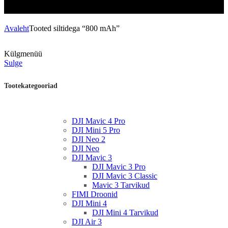
Avaleht
Tooted siltidega “800 mAh”
Külgmenüü
Sulge
Tootekategooriad
DJI Mavic 4 Pro
DJI Mini 5 Pro
DJI Neo 2
DJI Neo
DJI Mavic 3
DJI Mavic 3 Pro
DJI Mavic 3 Classic
Mavic 3 Tarvikud
FIMI Droonid
DJI Mini 4
DJI Mini 4 Tarvikud
DJI Air 3