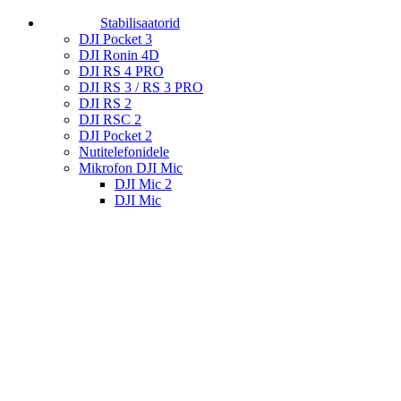
Stabilisaatorid
DJI Pocket 3
DJI Ronin 4D
DJI RS 4 PRO
DJI RS 3 / RS 3 PRO
DJI RS 2
DJI RSC 2
DJI Pocket 2
Nutitelefonidele
Mikrofon DJI Mic
DJI Mic 2
DJI Mic