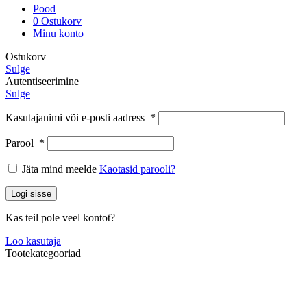
Pood
0
Ostukorv
Minu konto
Ostukorv
Sulge
Autentiseerimine
Sulge
Kasutajanimi või e-posti aadress
*
Parool
*
Jäta mind meelde
Kaotasid parooli?
Logi sisse
Kas teil pole veel kontot?
Loo kasutaja
Tootekategooriad