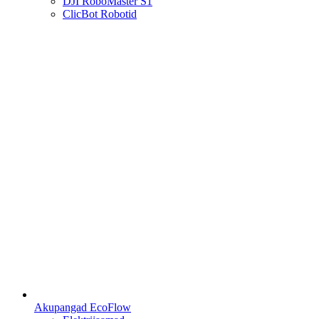
DJI RoboMaster S1
ClicBot Robotid
Akupangad EcoFlow