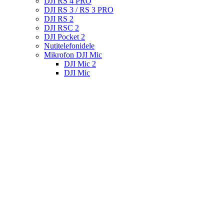
DJI RS 4 PRO
DJI RS 3 / RS 3 PRO
DJI RS 2
DJI RSC 2
DJI Pocket 2
Nutitelefonidele
Mikrofon DJI Mic
DJI Mic 2
DJI Mic