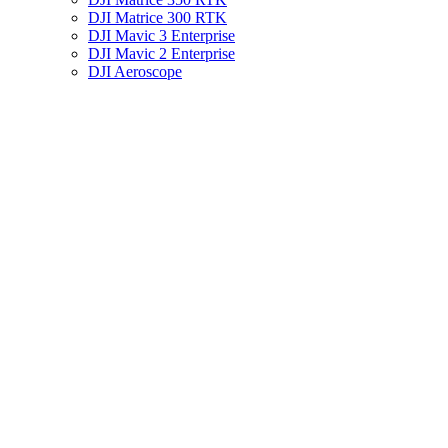
DJI Matrice 300 RTK
DJI Mavic 3 Enterprise
DJI Mavic 2 Enterprise
DJI Aeroscope