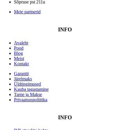
Sõpruse pst 211a
Meie partnerid
INFO
Avaleht
Pood
Blog
Meist
Kontakt
Garantii
Järelmaks
Üldtingimused
Kauba tagastamine
Tarne ja Makse
Privaatsuspoliitika
INFO