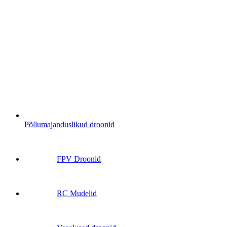
Põllumajanduslikud droonid
FPV Droonid
RC Mudelid