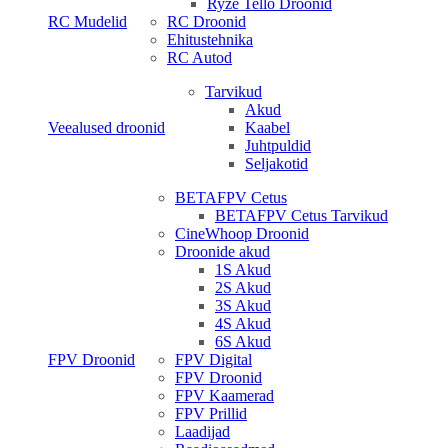
Ryze Tello Droonid
RC Mudelid
RC Droonid
Ehitustehnika
RC Autod
Tarvikud
Akud
Veealused droonid
Kaabel
Juhtpuldid
Seljakotid
BETAFPV Cetus
BETAFPV Cetus Tarvikud
CineWhoop Droonid
Droonide akud
1S Akud
2S Akud
3S Akud
4S Akud
6S Akud
FPV Droonid
FPV Digital
FPV Droonid
FPV Kaamerad
FPV Prillid
Laadijad