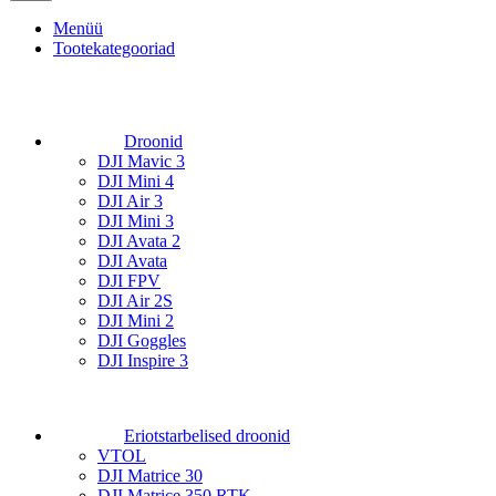
Menüü
Tootekategooriad
Droonid
DJI Mavic 3
DJI Mini 4
DJI Air 3
DJI Mini 3
DJI Avata 2
DJI Avata
DJI FPV
DJI Air 2S
DJI Mini 2
DJI Goggles
DJI Inspire 3
Eriotstarbelised droonid
VTOL
DJI Matrice 30
DJI Matrice 350 RTK