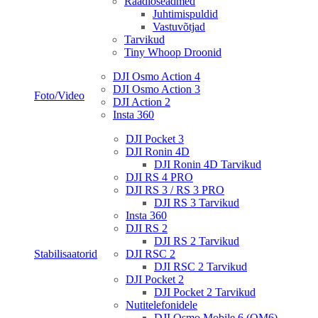
Raadioseadmed
Juhtimispuldid
Vastuvõtjad
Tarvikud
Tiny Whoop Droonid
DJI Osmo Action 4
DJI Osmo Action 3
Foto/Video
DJI Action 2
Insta 360
DJI Pocket 3
DJI Ronin 4D
DJI Ronin 4D Tarvikud
DJI RS 4 PRO
DJI RS 3 / RS 3 PRO
DJI RS 3 Tarvikud
Insta 360
DJI RS 2
DJI RS 2 Tarvikud
Stabilisaatorid
DJI RSC 2
DJI RSC 2 Tarvikud
DJI Pocket 2
DJI Pocket 2 Tarvikud
Nutitelefonidele
DJI Osmo Mobile 6 (OM6)