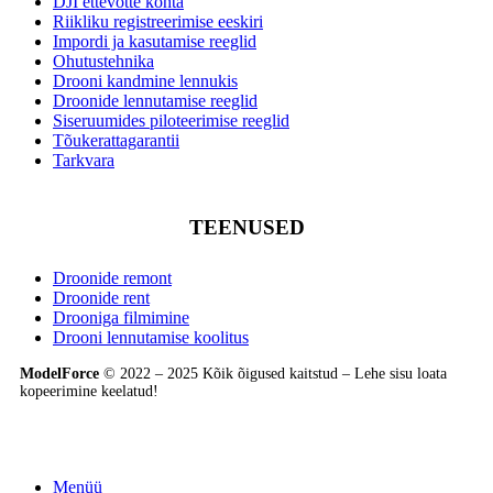
DJI ettevõtte kohta
Riikliku registreerimise eeskiri
Impordi ja kasutamise reeglid
Ohutustehnika
Drooni kandmine lennukis
Droonide lennutamise reeglid
Siseruumides piloteerimise reeglid
Tõukerattagarantii
Tarkvara
TEENUSED
Droonide remont
Droonide rent
Drooniga filmimine
Drooni lennutamise koolitus
ModelForce
© 2022 – 2025 Kõik õigused kaitstud – Lehe sisu loata
kopeerimine keelatud!
Menüü