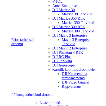
VTOL
Autel Enterprise
DJI Matrice 30
Matrice 30 Tarvikud
DJI Matrice 350 RTK
Matrice 350 Tarvikud
DJI Matrice 300 RTK
Matrice 300 Tarvikud
DJI Mavic 3 Enterprise
Eriotstarbelised
Mavic 3 Enterprise
droonid
Tarvikud
DJI Mavic 2 Enterprise
DJI Phantom 4 RTK
DJI RC Plus
DJI Tarkvara
DJI Aeroscope
Kasulik koormus droonidele
DJI Kaamerad ja
termokaamerad
DJI Video Gimbal
Rippvarustus
Põllumajanduslikud droonid
Laste droonid