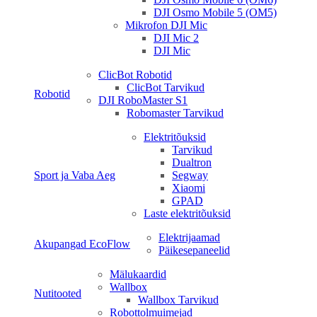
DJI Osmo Mobile 5 (OM5)
Mikrofon DJI Mic
DJI Mic 2
DJI Mic
ClicBot Robotid
ClicBot Tarvikud
Robotid
DJI RoboMaster S1
Robomaster Tarvikud
Elektritõuksid
Tarvikud
Dualtron
Sport ja Vaba Aeg
Segway
Xiaomi
GPAD
Laste elektritõuksid
Elektrijaamad
Akupangad EcoFlow
Päikesepaneelid
Mälukaardid
Wallbox
Nutitooted
Wallbox Tarvikud
Robottolmuimejad