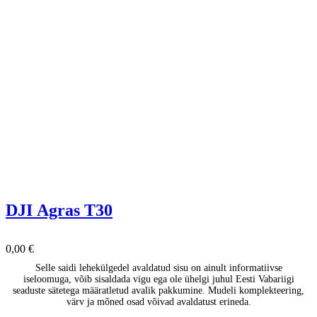
DJI Agras T30
0,00
€
Selle saidi lehekülgedel avaldatud sisu on ainult informatiivse
iseloomuga, võib sisaldada vigu ega ole ühelgi juhul Eesti Vabariigi
seaduste sätetega määratletud avalik pakkumine. Mudeli komplekteering,
värv ja mõned osad võivad avaldatust erineda.