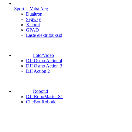
Sport ja Vaba Aeg
Dualtron
Segway
Xiaomi
GPAD
Laste elektritõuksid
Foto/Video
DJI Osmo Action 4
DJI Osmo Action 3
DJI Action 2
Robotid
DJI RoboMaster S1
ClicBot Robotid