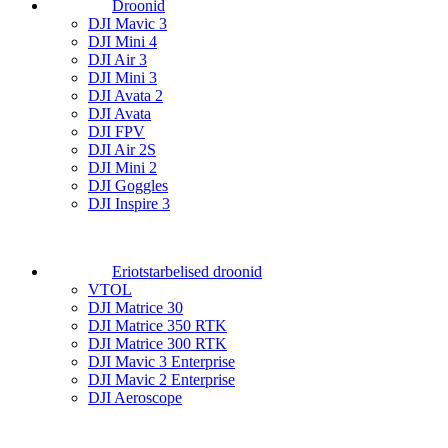
Droonid
DJI Mavic 3
DJI Mini 4
DJI Air 3
DJI Mini 3
DJI Avata 2
DJI Avata
DJI FPV
DJI Air 2S
DJI Mini 2
DJI Goggles
DJI Inspire 3
Eriotstarbelised droonid
VTOL
DJI Matrice 30
DJI Matrice 350 RTK
DJI Matrice 300 RTK
DJI Mavic 3 Enterprise
DJI Mavic 2 Enterprise
DJI Aeroscope