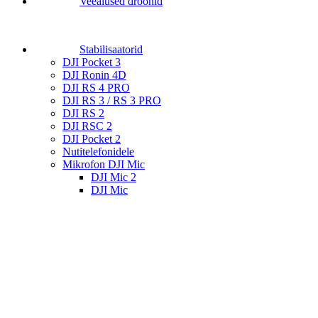
Veealused droonid
Stabilisaatorid
DJI Pocket 3
DJI Ronin 4D
DJI RS 4 PRO
DJI RS 3 / RS 3 PRO
DJI RS 2
DJI RSC 2
DJI Pocket 2
Nutitelefonidele
Mikrofon DJI Mic
DJI Mic 2
DJI Mic