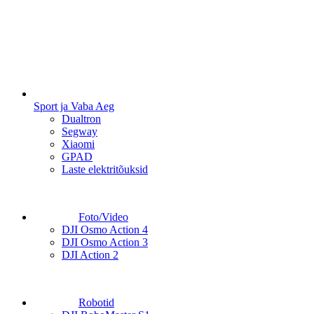
Sport ja Vaba Aeg
Dualtron
Segway
Xiaomi
GPAD
Laste elektritõuksid
Foto/Video
DJI Osmo Action 4
DJI Osmo Action 3
DJI Action 2
Robotid