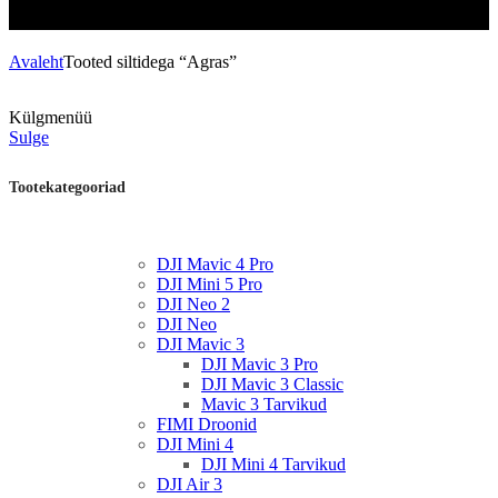
Avaleht
Tooted siltidega “Agras”
Külgmenüü
Sulge
Tootekategooriad
DJI Mavic 4 Pro
DJI Mini 5 Pro
DJI Neo 2
DJI Neo
DJI Mavic 3
DJI Mavic 3 Pro
DJI Mavic 3 Classic
Mavic 3 Tarvikud
FIMI Droonid
DJI Mini 4
DJI Mini 4 Tarvikud
DJI Air 3