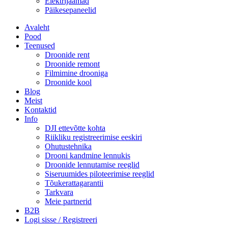
Elektrijaamad
Päikesepaneelid
Avaleht
Pood
Teenused
Droonide rent
Droonide remont
Filmimine drooniga
Droonide kool
Blog
Meist
Kontaktid
Info
DJI ettevõtte kohta
Riikliku registreerimise eeskiri
Ohutustehnika
Drooni kandmine lennukis
Droonide lennutamise reeglid
Siseruumides piloteerimise reeglid
Tõukerattagarantii
Tarkvara
Meie partnerid
B2B
Logi sisse / Registreeri