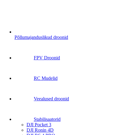
Põllumajanduslikud droonid
FPV Droonid
RC Mudelid
Veealused droonid
Stabilisaatorid
DJI Pocket 3
DJI Ronin 4D