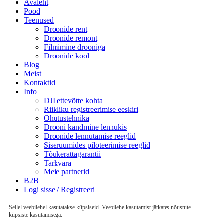
Avaleht
Pood
Teenused
Droonide rent
Droonide remont
Filmimine drooniga
Droonide kool
Blog
Meist
Kontaktid
Info
DJI ettevõtte kohta
Riikliku registreerimise eeskiri
Ohutustehnika
Drooni kandmine lennukis
Droonide lennutamise reeglid
Siseruumides piloteerimise reeglid
Tõukerattagarantii
Tarkvara
Meie partnerid
B2B
Logi sisse / Registreeri
Sellel veebilehel kasutatakse küpsiseid. Veebilehe kasutamist jätkates nõustute
küpsiste kasutamisega.