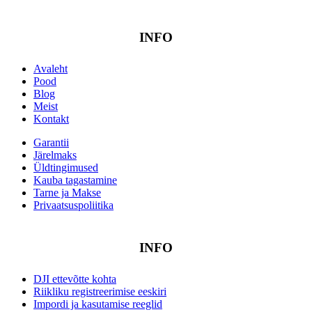
INFO
Avaleht
Pood
Blog
Meist
Kontakt
Garantii
Järelmaks
Üldtingimused
Kauba tagastamine
Tarne ja Makse
Privaatsuspoliitika
INFO
DJI ettevõtte kohta
Riikliku registreerimise eeskiri
Impordi ja kasutamise reeglid