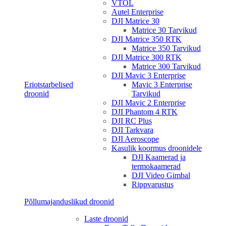
VTOL
Autel Enterprise
DJI Matrice 30
Matrice 30 Tarvikud
DJI Matrice 350 RTK
Matrice 350 Tarvikud
DJI Matrice 300 RTK
Matrice 300 Tarvikud
DJI Mavic 3 Enterprise
Eriotstarbelised
Mavic 3 Enterprise
droonid
Tarvikud
DJI Mavic 2 Enterprise
DJI Phantom 4 RTK
DJI RC Plus
DJI Tarkvara
DJI Aeroscope
Kasulik koormus droonidele
DJI Kaamerad ja
termokaamerad
DJI Video Gimbal
Rippvarustus
Põllumajanduslikud droonid
Laste droonid