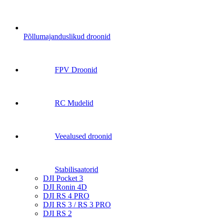
Põllumajanduslikud droonid
FPV Droonid
RC Mudelid
Veealused droonid
Stabilisaatorid
DJI Pocket 3
DJI Ronin 4D
DJI RS 4 PRO
DJI RS 3 / RS 3 PRO
DJI RS 2