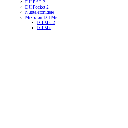
DJI RSC 2
DJI Pocket 2
Nutitelefonidele
Mikrofon DJI Mic
DJI Mic 2
DJI Mic