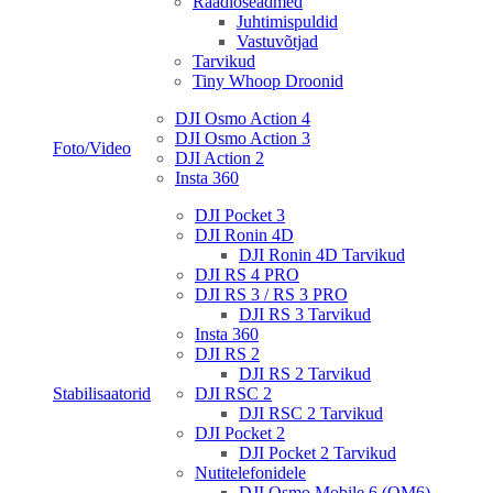
Raadioseadmed
Juhtimispuldid
Vastuvõtjad
Tarvikud
Tiny Whoop Droonid
DJI Osmo Action 4
DJI Osmo Action 3
Foto/Video
DJI Action 2
Insta 360
DJI Pocket 3
DJI Ronin 4D
DJI Ronin 4D Tarvikud
DJI RS 4 PRO
DJI RS 3 / RS 3 PRO
DJI RS 3 Tarvikud
Insta 360
DJI RS 2
DJI RS 2 Tarvikud
Stabilisaatorid
DJI RSC 2
DJI RSC 2 Tarvikud
DJI Pocket 2
DJI Pocket 2 Tarvikud
Nutitelefonidele
DJI Osmo Mobile 6 (OM6)