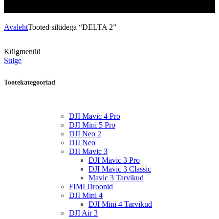
Avaleht
Tooted siltidega “DELTA 2”
Külgmenüü
Sulge
Tootekategooriad
DJI Mavic 4 Pro
DJI Mini 5 Pro
DJI Neo 2
DJI Neo
DJI Mavic 3
DJI Mavic 3 Pro
DJI Mavic 3 Classic
Mavic 3 Tarvikud
FIMI Droonid
DJI Mini 4
DJI Mini 4 Tarvikud
DJI Air 3