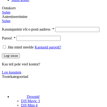
Ostukorv
Sulge
Autentiseerimine
Sulge
Kasutajanimi või e-posti aadress
*
Parool
*
Jäta mind meelde
Kaotasid parooli?
Logi sisse
Kas teil pole veel kontot?
Loo kasutaja
Tootekategooriad
Droonid
DJI Mavic 3
DJI Mini 4