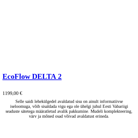
EcoFlow DELTA 2
1199,00
€
Selle saidi lehekülgedel avaldatud sisu on ainult informatiivse
iseloomuga, võib sisaldada vigu ega ole ühelgi juhul Eesti Vabariigi
seaduste sätetega määratletud avalik pakkumine. Mudeli komplekteering,
värv ja mõned osad võivad avaldatust erineda.