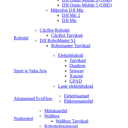
DJI Osmo Mobile 5 (OM5)
Mikrofon DJI Mic
DJI Mic 2
DJI Mic
ClicBot Robotid
ClicBot Tarvikud
Robotid
DJI RoboMaster S1
Robomaster Tarvikud
Elektritõuksid
Tarvikud
Dualtron
Sport ja Vaba Aeg
Segway
Xiaomi
GPAD
Laste elektritõuksid
Elektrijaamad
Akupangad EcoFlow
Päikesepaneelid
Mälukaardid
Wallbox
Nutitooted
Wallbox Tarvikud
Robottolmuimejad