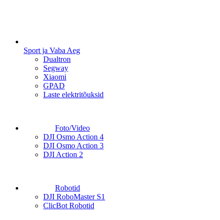
Sport ja Vaba Aeg
Dualtron
Segway
Xiaomi
GPAD
Laste elektritõuksid
Foto/Video
DJI Osmo Action 4
DJI Osmo Action 3
DJI Action 2
Robotid
DJI RoboMaster S1
ClicBot Robotid