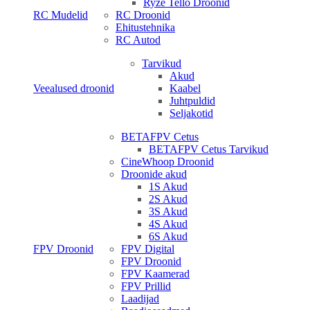
Ryze Tello Droonid
RC Mudelid
RC Droonid
Ehitustehnika
RC Autod
Tarvikud
Akud
Veealused droonid
Kaabel
Juhtpuldid
Seljakotid
BETAFPV Cetus
BETAFPV Cetus Tarvikud
CineWhoop Droonid
Droonide akud
1S Akud
2S Akud
3S Akud
4S Akud
6S Akud
FPV Droonid
FPV Digital
FPV Droonid
FPV Kaamerad
FPV Prillid
Laadijad