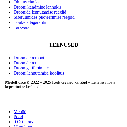
Ohutustehnika
Drooni kandmine lennukis
Droonide lennutamise reeglid
Siseruumides piloteerimise reeglid
Tõukerattagarantii
Tarkvara
TEENUSED
Droonide remont
Droonide rent
Drooniga filmimine
Drooni lennutamise koolitus
ModelForce
© 2022 – 2025 Kõik õigused kaitstud – Lehe sisu loata
kopeerimine keelatud!
Menüü
Pood
0
Ostukorv
Minu konto