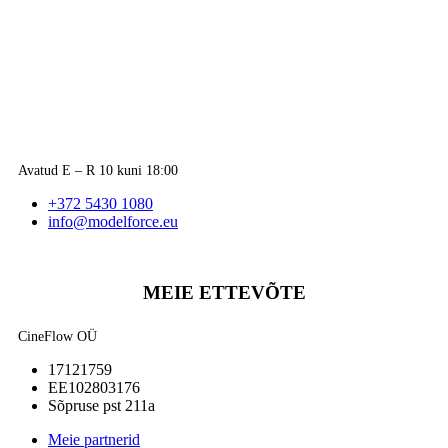
Avatud E – R 10 kuni 18:00
+372 5430 1080
info@modelforce.eu
MEIE ETTEVÕTE
CineFlow OÜ
17121759
EE102803176
Sõpruse pst 211a
Meie partnerid