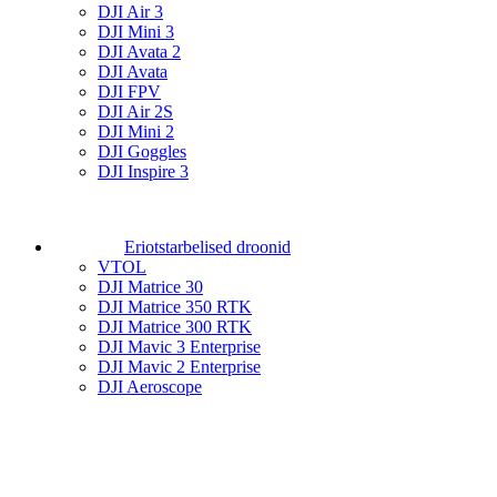
DJI Air 3
DJI Mini 3
DJI Avata 2
DJI Avata
DJI FPV
DJI Air 2S
DJI Mini 2
DJI Goggles
DJI Inspire 3
Eriotstarbelised droonid
VTOL
DJI Matrice 30
DJI Matrice 350 RTK
DJI Matrice 300 RTK
DJI Mavic 3 Enterprise
DJI Mavic 2 Enterprise
DJI Aeroscope