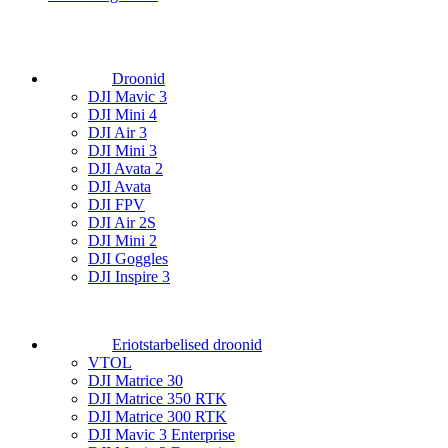
Droonid
DJI Mavic 3
DJI Mini 4
DJI Air 3
DJI Mini 3
DJI Avata 2
DJI Avata
DJI FPV
DJI Air 2S
DJI Mini 2
DJI Goggles
DJI Inspire 3
Eriotstarbelised droonid
VTOL
DJI Matrice 30
DJI Matrice 350 RTK
DJI Matrice 300 RTK
DJI Mavic 3 Enterprise