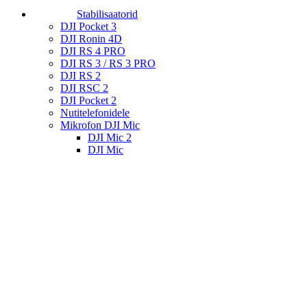
Stabilisaatorid
DJI Pocket 3
DJI Ronin 4D
DJI RS 4 PRO
DJI RS 3 / RS 3 PRO
DJI RS 2
DJI RSC 2
DJI Pocket 2
Nutitelefonidele
Mikrofon DJI Mic
DJI Mic 2
DJI Mic