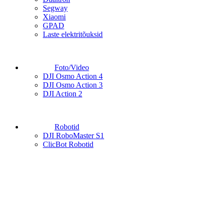
Segway
Xiaomi
GPAD
Laste elektritõuksid
Foto/Video
DJI Osmo Action 4
DJI Osmo Action 3
DJI Action 2
Robotid
DJI RoboMaster S1
ClicBot Robotid