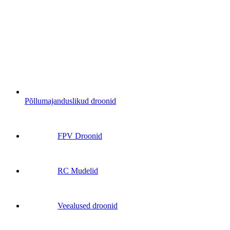
Põllumajanduslikud droonid
FPV Droonid
RC Mudelid
Veealused droonid