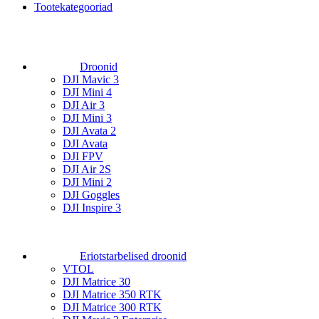
Tootekategooriad
Droonid
DJI Mavic 3
DJI Mini 4
DJI Air 3
DJI Mini 3
DJI Avata 2
DJI Avata
DJI FPV
DJI Air 2S
DJI Mini 2
DJI Goggles
DJI Inspire 3
Eriotstarbelised droonid
VTOL
DJI Matrice 30
DJI Matrice 350 RTK
DJI Matrice 300 RTK