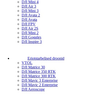
DJI Mini 4
DJI Air 3
DJI Mini 3
DJI Avata 2
DJI Avata
DJI FPV
DJI Air 2S
DJI Mini 2
DJI Goggles
DJI Inspire 3
Eriotstarbelised droonid
VTOL
DJI Matrice 30
DJI Matrice 350 RTK
DJI Matrice 300 RTK
DJI Mavic 3 Enterprise
DJI Mavic 2 Enterprise
DJI Aeroscope