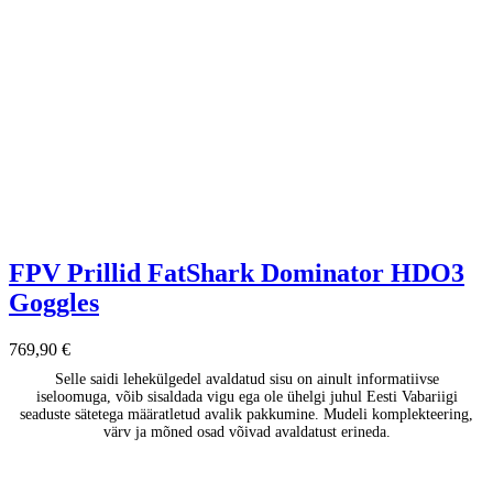
FPV Prillid FatShark Dominator HDO3
Goggles
769,90
€
Selle saidi lehekülgedel avaldatud sisu on ainult informatiivse
iseloomuga, võib sisaldada vigu ega ole ühelgi juhul Eesti Vabariigi
seaduste sätetega määratletud avalik pakkumine. Mudeli komplekteering,
värv ja mõned osad võivad avaldatust erineda.