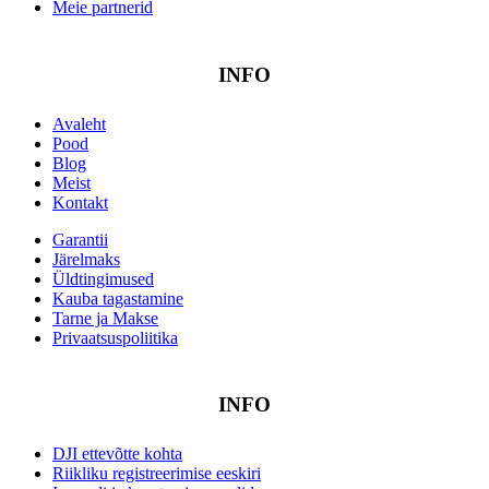
Meie partnerid
INFO
Avaleht
Pood
Blog
Meist
Kontakt
Garantii
Järelmaks
Üldtingimused
Kauba tagastamine
Tarne ja Makse
Privaatsuspoliitika
INFO
DJI ettevõtte kohta
Riikliku registreerimise eeskiri