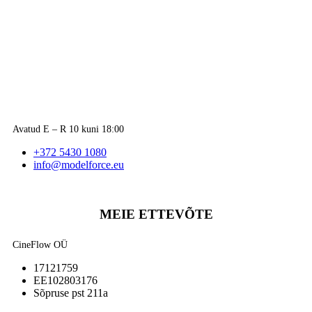
Avatud E – R 10 kuni 18:00
+372 5430 1080
info@modelforce.eu
MEIE ETTEVÕTE
CineFlow OÜ
17121759
EE102803176
Sõpruse pst 211a