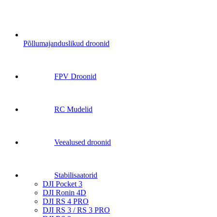
Põllumajanduslikud droonid
FPV Droonid
RC Mudelid
Veealused droonid
Stabilisaatorid
DJI Pocket 3
DJI Ronin 4D
DJI RS 4 PRO
DJI RS 3 / RS 3 PRO