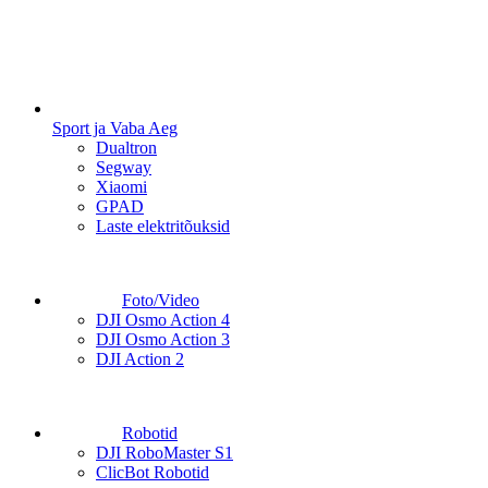
Sport ja Vaba Aeg
Dualtron
Segway
Xiaomi
GPAD
Laste elektritõuksid
Foto/Video
DJI Osmo Action 4
DJI Osmo Action 3
DJI Action 2
Robotid
DJI RoboMaster S1
ClicBot Robotid