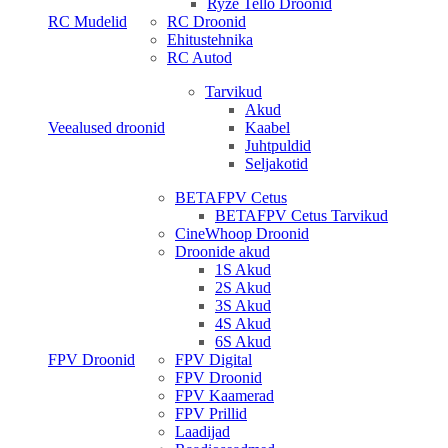
Ryze Tello Droonid
RC Mudelid
RC Droonid
Ehitustehnika
RC Autod
Tarvikud
Akud
Veealused droonid
Kaabel
Juhtpuldid
Seljakotid
BETAFPV Cetus
BETAFPV Cetus Tarvikud
CineWhoop Droonid
Droonide akud
1S Akud
2S Akud
3S Akud
4S Akud
6S Akud
FPV Droonid
FPV Digital
FPV Droonid
FPV Kaamerad
FPV Prillid
Laadijad