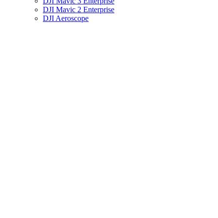
DJI Mavic 3 Enterprise
DJI Mavic 2 Enterprise
DJI Aeroscope