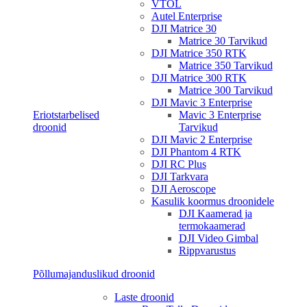
VTOL
Autel Enterprise
DJI Matrice 30
Matrice 30 Tarvikud
DJI Matrice 350 RTK
Matrice 350 Tarvikud
DJI Matrice 300 RTK
Matrice 300 Tarvikud
DJI Mavic 3 Enterprise
Eriotstarbelised
Mavic 3 Enterprise
droonid
Tarvikud
DJI Mavic 2 Enterprise
DJI Phantom 4 RTK
DJI RC Plus
DJI Tarkvara
DJI Aeroscope
Kasulik koormus droonidele
DJI Kaamerad ja
termokaamerad
DJI Video Gimbal
Rippvarustus
Põllumajanduslikud droonid
Laste droonid