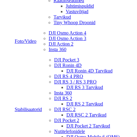
Raadioseadmed
Juhtimispuldid
Vastuvõtjad
Tarvikud
Tiny Whoop Droonid
DJI Osmo Action 4
DJI Osmo Action 3
Foto/Video
DJI Action 2
Insta 360
DJI Pocket 3
DJI Ronin 4D
DJI Ronin 4D Tarvikud
DJI RS 4 PRO
DJI RS 3 / RS 3 PRO
DJI RS 3 Tarvikud
Insta 360
DJI RS 2
DJI RS 2 Tarvikud
Stabilisaatorid
DJI RSC 2
DJI RSC 2 Tarvikud
DJI Pocket 2
DJI Pocket 2 Tarvikud
Nutitelefonidele
DJI Osmo Mobile 6 (OM6)