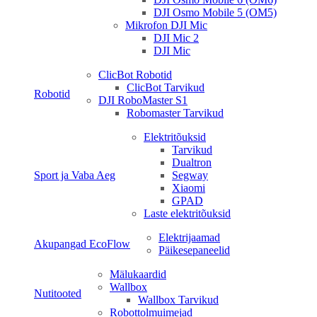
DJI Osmo Mobile 5 (OM5)
Mikrofon DJI Mic
DJI Mic 2
DJI Mic
ClicBot Robotid
ClicBot Tarvikud
Robotid
DJI RoboMaster S1
Robomaster Tarvikud
Elektritõuksid
Tarvikud
Dualtron
Sport ja Vaba Aeg
Segway
Xiaomi
GPAD
Laste elektritõuksid
Elektrijaamad
Akupangad EcoFlow
Päikesepaneelid
Mälukaardid
Wallbox
Nutitooted
Wallbox Tarvikud
Robottolmuimejad