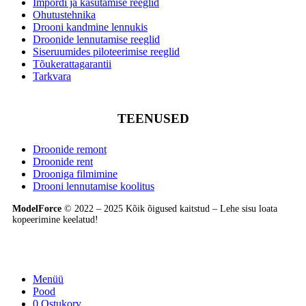
Impordi ja kasutamise reeglid
Ohutustehnika
Drooni kandmine lennukis
Droonide lennutamise reeglid
Siseruumides piloteerimise reeglid
Tõukerattagarantii
Tarkvara
TEENUSED
Droonide remont
Droonide rent
Drooniga filmimine
Drooni lennutamise koolitus
ModelForce
© 2022 – 2025 Kõik õigused kaitstud – Lehe sisu loata
kopeerimine keelatud!
Menüü
Pood
0
Ostukorv