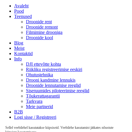
Avaleht
Pood
Teenused
Droonide rent
Droonide remont
Filmimine drooniga
Droonide kool
Blog
Meist
Kontaktid
Info
DJI ettevõtte kohta
Riikliku registreerimise eeskiri
Ohutustehnika
Drooni kandmine lennukis
Droonide lennutamise reeglid
Siseruumides piloteerimise reeglid
Tõukerattagarantii
Tarkvara
Meie partnerid
B2B
Logi sisse / Registreeri
Sellel veebilehel kasutatakse küpsiseid. Veebilehe kasutamist jätkates nõustute
küpsiste kasutamisega.