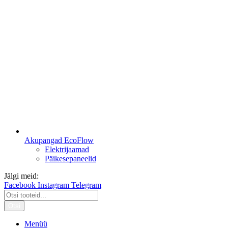
Akupangad EcoFlow
Elektrijaamad
Päikesepaneelid
Jälgi meid:
Facebook
Instagram
Telegram
Otsi
Menüü