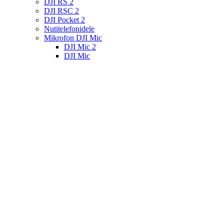
DJI RS 2
DJI RSC 2
DJI Pocket 2
Nutitelefonidele
Mikrofon DJI Mic
DJI Mic 2
DJI Mic