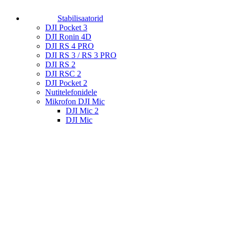
Stabilisaatorid
DJI Pocket 3
DJI Ronin 4D
DJI RS 4 PRO
DJI RS 3 / RS 3 PRO
DJI RS 2
DJI RSC 2
DJI Pocket 2
Nutitelefonidele
Mikrofon DJI Mic
DJI Mic 2
DJI Mic