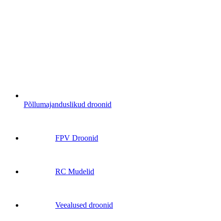
Põllumajanduslikud droonid
FPV Droonid
RC Mudelid
Veealused droonid