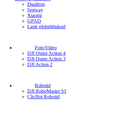
Dualtron
Segway
Xiaomi
GPAD
Laste elektritõuksid
Foto/Video
DJI Osmo Action 4
DJI Osmo Action 3
DJI Action 2
Robotid
DJI RoboMaster S1
ClicBot Robotid