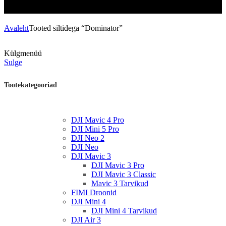
Avaleht
Tooted siltidega “Dominator”
Külgmenüü
Sulge
Tootekategooriad
DJI Mavic 4 Pro
DJI Mini 5 Pro
DJI Neo 2
DJI Neo
DJI Mavic 3
DJI Mavic 3 Pro
DJI Mavic 3 Classic
Mavic 3 Tarvikud
FIMI Droonid
DJI Mini 4
DJI Mini 4 Tarvikud
DJI Air 3