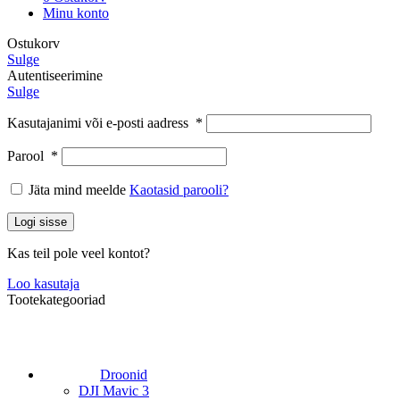
Minu konto
Ostukorv
Sulge
Autentiseerimine
Sulge
Kasutajanimi või e-posti aadress
*
Parool
*
Jäta mind meelde
Kaotasid parooli?
Logi sisse
Kas teil pole veel kontot?
Loo kasutaja
Tootekategooriad
Droonid
DJI Mavic 3