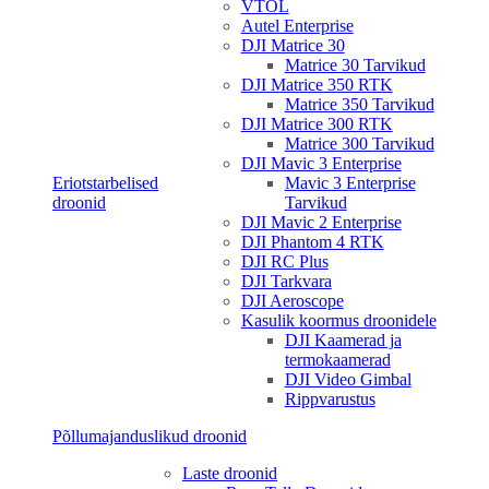
VTOL
Autel Enterprise
DJI Matrice 30
Matrice 30 Tarvikud
DJI Matrice 350 RTK
Matrice 350 Tarvikud
DJI Matrice 300 RTK
Matrice 300 Tarvikud
DJI Mavic 3 Enterprise
Eriotstarbelised
Mavic 3 Enterprise
droonid
Tarvikud
DJI Mavic 2 Enterprise
DJI Phantom 4 RTK
DJI RC Plus
DJI Tarkvara
DJI Aeroscope
Kasulik koormus droonidele
DJI Kaamerad ja
termokaamerad
DJI Video Gimbal
Rippvarustus
Põllumajanduslikud droonid
Laste droonid