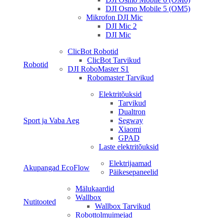
DJI Osmo Mobile 5 (OM5)
Mikrofon DJI Mic
DJI Mic 2
DJI Mic
ClicBot Robotid
ClicBot Tarvikud
Robotid
DJI RoboMaster S1
Robomaster Tarvikud
Elektritõuksid
Tarvikud
Dualtron
Sport ja Vaba Aeg
Segway
Xiaomi
GPAD
Laste elektritõuksid
Elektrijaamad
Akupangad EcoFlow
Päikesepaneelid
Mälukaardid
Wallbox
Nutitooted
Wallbox Tarvikud
Robottolmuimejad