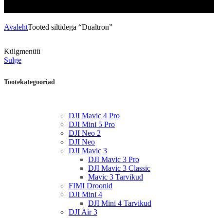
Avaleht
Tooted siltidega “Dualtron”
Külgmenüü
Sulge
Tootekategooriad
DJI Mavic 4 Pro
DJI Mini 5 Pro
DJI Neo 2
DJI Neo
DJI Mavic 3
DJI Mavic 3 Pro
DJI Mavic 3 Classic
Mavic 3 Tarvikud
FIMI Droonid
DJI Mini 4
DJI Mini 4 Tarvikud
DJI Air 3