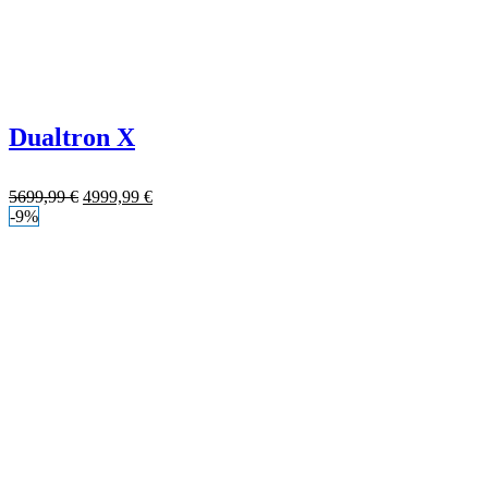
Dualtron X
5699,99
€
4999,99
€
-9%