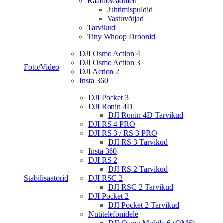
Raadioseadmed
Juhtimispuldid
Vastuvõtjad
Tarvikud
Tiny Whoop Droonid
DJI Osmo Action 4
DJI Osmo Action 3
Foto/Video
DJI Action 2
Insta 360
DJI Pocket 3
DJI Ronin 4D
DJI Ronin 4D Tarvikud
DJI RS 4 PRO
DJI RS 3 / RS 3 PRO
DJI RS 3 Tarvikud
Insta 360
DJI RS 2
DJI RS 2 Tarvikud
Stabilisaatorid
DJI RSC 2
DJI RSC 2 Tarvikud
DJI Pocket 2
DJI Pocket 2 Tarvikud
Nutitelefonidele
DJI Osmo Mobile 6 (OM6)