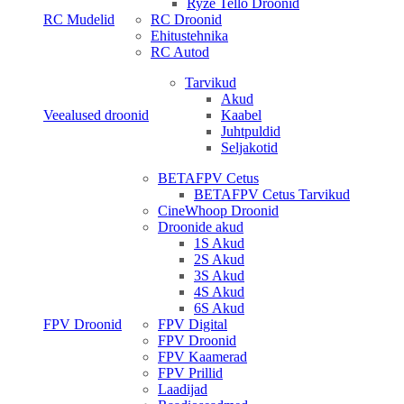
Ryze Tello Droonid
RC Mudelid
RC Droonid
Ehitustehnika
RC Autod
Tarvikud
Akud
Veealused droonid
Kaabel
Juhtpuldid
Seljakotid
BETAFPV Cetus
BETAFPV Cetus Tarvikud
CineWhoop Droonid
Droonide akud
1S Akud
2S Akud
3S Akud
4S Akud
6S Akud
FPV Droonid
FPV Digital
FPV Droonid
FPV Kaamerad
FPV Prillid
Laadijad