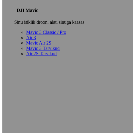
DJI Mavic
Sinu isiklik droon, alati sinuga kaasas
Mavic 3 Classic / Pro
Air 3
Mavic Air 2S
Mavic 3 Tarvikud
Air 2S Tarvikud