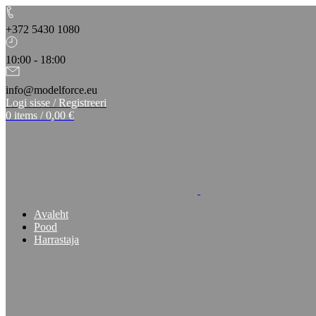
+372 5430 1080
10:00 - 18:00
info@modelforce.eu
Logi sisse / Registreeri
0
items
/
0,00
€
Avaleht
Pood
Harrastaja