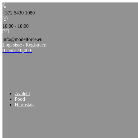
+372 5430 1080
10:00 - 18:00
info@modelforce.eu
Logi sisse / Registreeri
0
items
/
0,00
€
Avaleht
Pood
Harrastaja