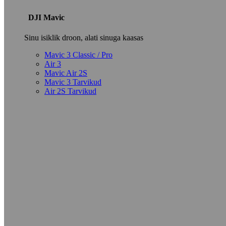
DJI Mavic
Sinu isiklik droon, alati sinuga kaasas
Mavic 3 Classic / Pro
Air 3
Mavic Air 2S
Mavic 3 Tarvikud
Air 2S Tarvikud