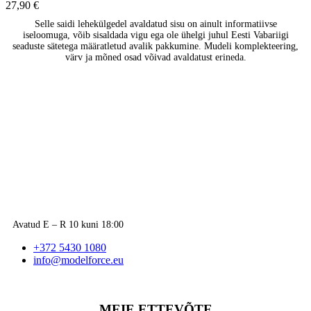
27,90
€
Selle saidi lehekülgedel avaldatud sisu on ainult informatiivse
iseloomuga, võib sisaldada vigu ega ole ühelgi juhul Eesti Vabariigi
seaduste sätetega määratletud avalik pakkumine. Mudeli komplekteering,
värv ja mõned osad võivad avaldatust erineda.
Avatud E – R 10 kuni 18:00
+372 5430 1080
info@modelforce.eu
MEIE ETTEVÕTE