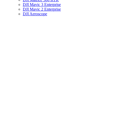
DJI Mavic 3 Enterprise
DJI Mavic 2 Enterprise
DJI Aeroscope