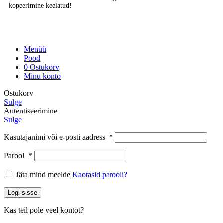
kopeerimine keelatud!
Menüü
Pood
0
Ostukorv
Minu konto
Ostukorv
Sulge
Autentiseerimine
Sulge
Kasutajanimi või e-posti aadress
*
Parool
*
Jäta mind meelde
Kaotasid parooli?
Logi sisse
Kas teil pole veel kontot?