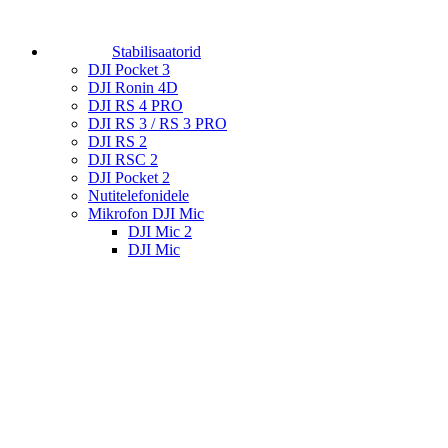
Stabilisaatorid
DJI Pocket 3
DJI Ronin 4D
DJI RS 4 PRO
DJI RS 3 / RS 3 PRO
DJI RS 2
DJI RSC 2
DJI Pocket 2
Nutitelefonidele
Mikrofon DJI Mic
DJI Mic 2
DJI Mic