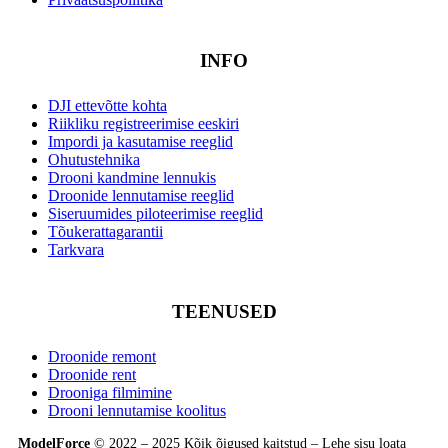
INFO
DJI ettevõtte kohta
Riikliku registreerimise eeskiri
Impordi ja kasutamise reeglid
Ohutustehnika
Drooni kandmine lennukis
Droonide lennutamise reeglid
Siseruumides piloteerimise reeglid
Tõukerattagarantii
Tarkvara
TEENUSED
Droonide remont
Droonide rent
Drooniga filmimine
Drooni lennutamise koolitus
ModelForce
© 2022 – 2025 Kõik õigused kaitstud – Lehe sisu loata