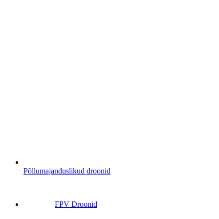
Põllumajanduslikud droonid
FPV Droonid