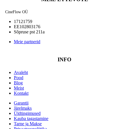
CineFlow OÜ
17121759
EE102803176
Sõpruse pst 211a
Meie partnerid
INFO
Avaleht
Pood
Blog
Meist
Kontakt
Garantii
Järelmaks
Üldtingimused
Kauba tagastamine
Tarne ja Makse
Privaatsuspoliitika