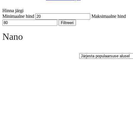
Hinna järgi
Minimaalne hind
Maksimaalne hind
Filtreeri
Open sidebar
Nano