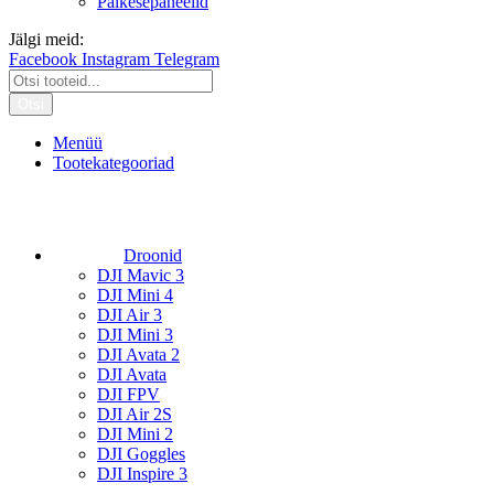
Päikesepaneelid
Jälgi meid:
Facebook
Instagram
Telegram
Otsi
Menüü
Tootekategooriad
Droonid
DJI Mavic 3
DJI Mini 4
DJI Air 3
DJI Mini 3
DJI Avata 2
DJI Avata
DJI FPV
DJI Air 2S
DJI Mini 2
DJI Goggles
DJI Inspire 3