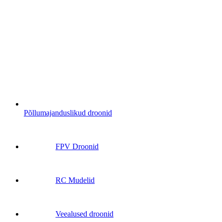
Põllumajanduslikud droonid
FPV Droonid
RC Mudelid
Veealused droonid