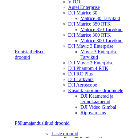
VTOL
Autel Enterprise
DJI Matrice 30
Matrice 30 Tarvikud
DJI Matrice 350 RTK
Matrice 350 Tarvikud
DJI Matrice 300 RTK
Matrice 300 Tarvikud
DJI Mavic 3 Enterprise
Eriotstarbelised
Mavic 3 Enterprise
droonid
Tarvikud
DJI Mavic 2 Enterprise
DJI Phantom 4 RTK
DJI RC Plus
DJI Tarkvara
DJI Aeroscope
Kasulik koormus droonidele
DJI Kaamerad ja
termokaamerad
DJI Video Gimbal
Rippvarustus
Põllumajanduslikud droonid
Laste droonid