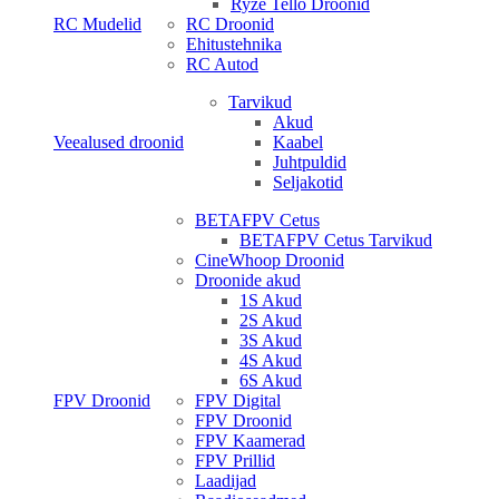
Ryze Tello Droonid
RC Mudelid
RC Droonid
Ehitustehnika
RC Autod
Tarvikud
Akud
Veealused droonid
Kaabel
Juhtpuldid
Seljakotid
BETAFPV Cetus
BETAFPV Cetus Tarvikud
CineWhoop Droonid
Droonide akud
1S Akud
2S Akud
3S Akud
4S Akud
6S Akud
FPV Droonid
FPV Digital
FPV Droonid
FPV Kaamerad
FPV Prillid
Laadijad