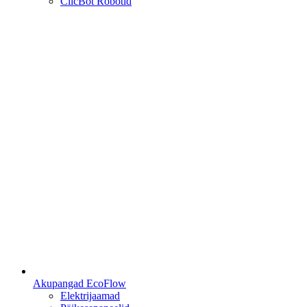
ClicBot Robotid
Akupangad EcoFlow
Elektrijaamad