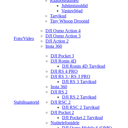
Raadioseadmed
Juhtimispuldid
Vastuvõtjad
Tarvikud
Tiny Whoop Droonid
DJI Osmo Action 4
DJI Osmo Action 3
Foto/Video
DJI Action 2
Insta 360
DJI Pocket 3
DJI Ronin 4D
DJI Ronin 4D Tarvikud
DJI RS 4 PRO
DJI RS 3 / RS 3 PRO
DJI RS 3 Tarvikud
Insta 360
DJI RS 2
DJI RS 2 Tarvikud
Stabilisaatorid
DJI RSC 2
DJI RSC 2 Tarvikud
DJI Pocket 2
DJI Pocket 2 Tarvikud
Nutitelefonidele
DJI Osmo Mobile 6 (OM6)