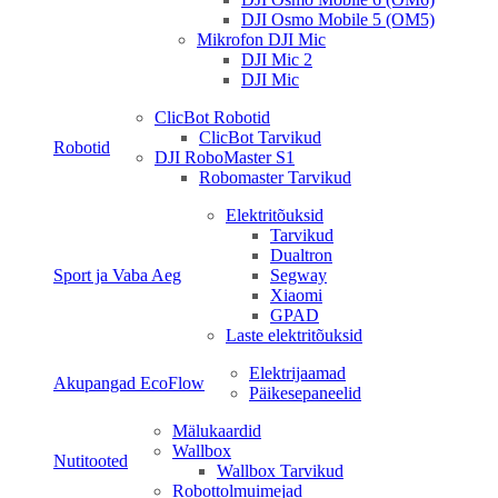
DJI Osmo Mobile 5 (OM5)
Mikrofon DJI Mic
DJI Mic 2
DJI Mic
ClicBot Robotid
ClicBot Tarvikud
Robotid
DJI RoboMaster S1
Robomaster Tarvikud
Elektritõuksid
Tarvikud
Dualtron
Sport ja Vaba Aeg
Segway
Xiaomi
GPAD
Laste elektritõuksid
Elektrijaamad
Akupangad EcoFlow
Päikesepaneelid
Mälukaardid
Wallbox
Nutitooted
Wallbox Tarvikud
Robottolmuimejad