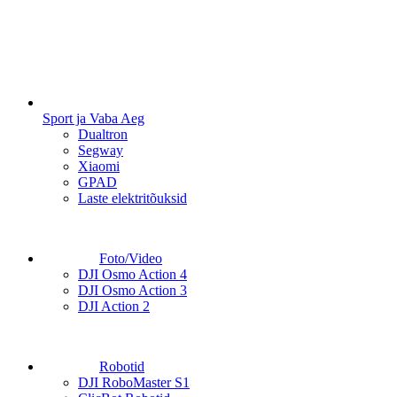
Sport ja Vaba Aeg
Dualtron
Segway
Xiaomi
GPAD
Laste elektritõuksid
Foto/Video
DJI Osmo Action 4
DJI Osmo Action 3
DJI Action 2
Robotid
DJI RoboMaster S1