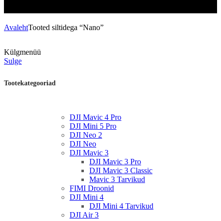
Avaleht
Tooted siltidega “Nano”
Külgmenüü
Sulge
Tootekategooriad
DJI Mavic 4 Pro
DJI Mini 5 Pro
DJI Neo 2
DJI Neo
DJI Mavic 3
DJI Mavic 3 Pro
DJI Mavic 3 Classic
Mavic 3 Tarvikud
FIMI Droonid
DJI Mini 4
DJI Mini 4 Tarvikud
DJI Air 3