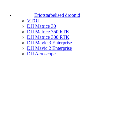
Eriotstarbelised droonid
VTOL
DJI Matrice 30
DJI Matrice 350 RTK
DJI Matrice 300 RTK
DJI Mavic 3 Enterprise
DJI Mavic 2 Enterprise
DJI Aeroscope