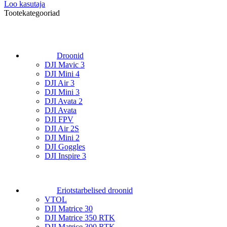
Loo kasutaja
Tootekategooriad
Droonid
DJI Mavic 3
DJI Mini 4
DJI Air 3
DJI Mini 3
DJI Avata 2
DJI Avata
DJI FPV
DJI Air 2S
DJI Mini 2
DJI Goggles
DJI Inspire 3
Eriotstarbelised droonid
VTOL
DJI Matrice 30
DJI Matrice 350 RTK
DJI Matrice 300 RTK