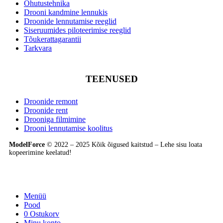
Ohutustehnika
Drooni kandmine lennukis
Droonide lennutamise reeglid
Siseruumides piloteerimise reeglid
Tõukerattagarantii
Tarkvara
TEENUSED
Droonide remont
Droonide rent
Drooniga filmimine
Drooni lennutamise koolitus
ModelForce
© 2022 – 2025 Kõik õigused kaitstud – Lehe sisu loata
kopeerimine keelatud!
Menüü
Pood
0
Ostukorv
Minu konto