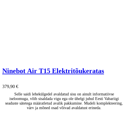
Ninebot Air T15 Elektritõukeratas
379,90
€
Selle saidi lehekülgedel avaldatud sisu on ainult informatiivse
iseloomuga, võib sisaldada vigu ega ole ühelgi juhul Eesti Vabariigi
seaduste sätetega määratletud avalik pakkumine. Mudeli komplekteering,
värv ja mõned osad võivad avaldatust erineda.