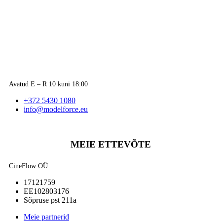
Avatud E – R 10 kuni 18:00
+372 5430 1080
info@modelforce.eu
MEIE ETTEVÕTE
CineFlow OÜ
17121759
EE102803176
Sõpruse pst 211a
Meie partnerid