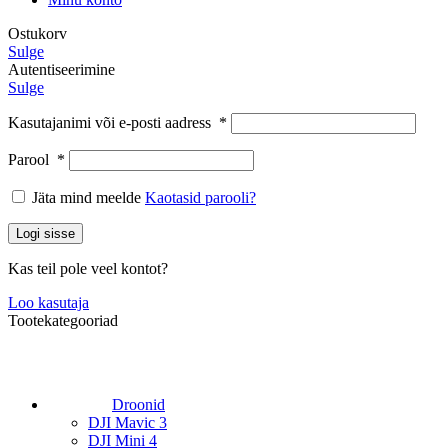
Ostukorv
Sulge
Autentiseerimine
Sulge
Kasutajanimi või e-posti aadress
*
Parool
*
Jäta mind meelde
Kaotasid parooli?
Logi sisse
Kas teil pole veel kontot?
Loo kasutaja
Tootekategooriad
Droonid
DJI Mavic 3
DJI Mini 4