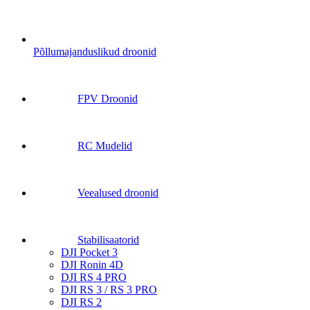
Põllumajanduslikud droonid
FPV Droonid
RC Mudelid
Veealused droonid
Stabilisaatorid
DJI Pocket 3
DJI Ronin 4D
DJI RS 4 PRO
DJI RS 3 / RS 3 PRO
DJI RS 2