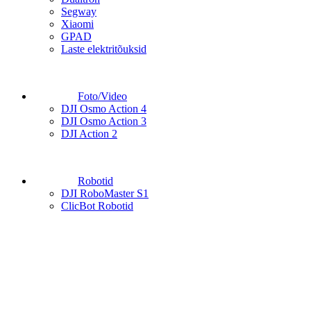
Segway
Xiaomi
GPAD
Laste elektritõuksid
Foto/Video
DJI Osmo Action 4
DJI Osmo Action 3
DJI Action 2
Robotid
DJI RoboMaster S1
ClicBot Robotid