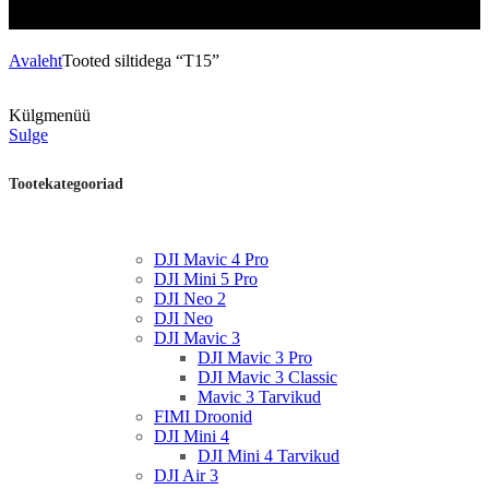
Avaleht
Tooted siltidega “T15”
Külgmenüü
Sulge
Tootekategooriad
DJI Mavic 4 Pro
DJI Mini 5 Pro
DJI Neo 2
DJI Neo
DJI Mavic 3
DJI Mavic 3 Pro
DJI Mavic 3 Classic
Mavic 3 Tarvikud
FIMI Droonid
DJI Mini 4
DJI Mini 4 Tarvikud
DJI Air 3