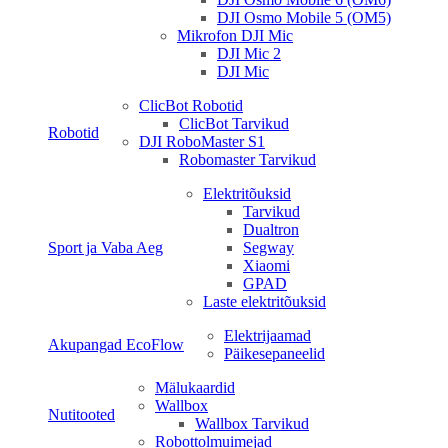
DJI Osmo Mobile 5 (OM5)
Mikrofon DJI Mic
DJI Mic 2
DJI Mic
ClicBot Robotid
ClicBot Tarvikud
Robotid
DJI RoboMaster S1
Robomaster Tarvikud
Elektritõuksid
Tarvikud
Dualtron
Sport ja Vaba Aeg
Segway
Xiaomi
GPAD
Laste elektritõuksid
Elektrijaamad
Akupangad EcoFlow
Päikesepaneelid
Mälukaardid
Wallbox
Nutitooted
Wallbox Tarvikud
Robottolmuimejad