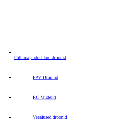
Põllumajanduslikud droonid
FPV Droonid
RC Mudelid
Veealused droonid