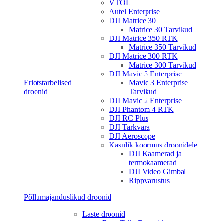
VTOL
Autel Enterprise
DJI Matrice 30
Matrice 30 Tarvikud
DJI Matrice 350 RTK
Matrice 350 Tarvikud
DJI Matrice 300 RTK
Matrice 300 Tarvikud
DJI Mavic 3 Enterprise
Eriotstarbelised
Mavic 3 Enterprise
droonid
Tarvikud
DJI Mavic 2 Enterprise
DJI Phantom 4 RTK
DJI RC Plus
DJI Tarkvara
DJI Aeroscope
Kasulik koormus droonidele
DJI Kaamerad ja
termokaamerad
DJI Video Gimbal
Rippvarustus
Põllumajanduslikud droonid
Laste droonid