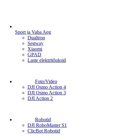
Sport ja Vaba Aeg
Dualtron
Segway
Xiaomi
GPAD
Laste elektritõuksid
Foto/Video
DJI Osmo Action 4
DJI Osmo Action 3
DJI Action 2
Robotid
DJI RoboMaster S1
ClicBot Robotid