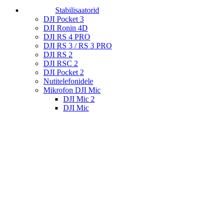
Stabilisaatorid
DJI Pocket 3
DJI Ronin 4D
DJI RS 4 PRO
DJI RS 3 / RS 3 PRO
DJI RS 2
DJI RSC 2
DJI Pocket 2
Nutitelefonidele
Mikrofon DJI Mic
DJI Mic 2
DJI Mic