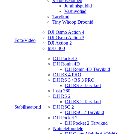
Raadioseadmed
Juhtimispuldid
Vastuvõtjad
Tarvikud
Tiny Whoop Droonid
DJI Osmo Action 4
DJI Osmo Action 3
Foto/Video
DJI Action 2
Insta 360
DJI Pocket 3
DJI Ronin 4D
DJI Ronin 4D Tarvikud
DJI RS 4 PRO
DJI RS 3 / RS 3 PRO
DJI RS 3 Tarvikud
Insta 360
DJI RS 2
DJI RS 2 Tarvikud
Stabilisaatorid
DJI RSC 2
DJI RSC 2 Tarvikud
DJI Pocket 2
DJI Pocket 2 Tarvikud
Nutitelefonidele
DJI Osmo Mobile 6 (OM6)