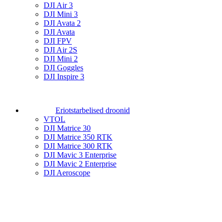
DJI Air 3
DJI Mini 3
DJI Avata 2
DJI Avata
DJI FPV
DJI Air 2S
DJI Mini 2
DJI Goggles
DJI Inspire 3
Eriotstarbelised droonid
VTOL
DJI Matrice 30
DJI Matrice 350 RTK
DJI Matrice 300 RTK
DJI Mavic 3 Enterprise
DJI Mavic 2 Enterprise
DJI Aeroscope