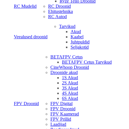
Ryze Tello Droonid
RC Mudelid
RC Droonid
Ehitustehnika
RC Autod
Tarvikud
Akud
Veealused droonid
Kaabel
Juhtpuldid
Seljakotid
BETAFPV Cetus
BETAFPV Cetus Tarvikud
CineWhoop Droonid
Droonide akud
1S Akud
2S Akud
3S Akud
4S Akud
6S Akud
FPV Droonid
FPV Digital
FPV Droonid
FPV Kaamerad
FPV Prillid
Laadijad