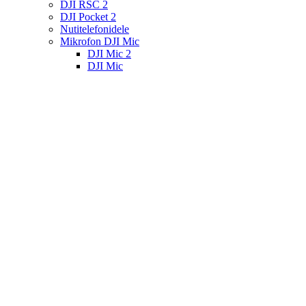
DJI RSC 2
DJI Pocket 2
Nutitelefonidele
Mikrofon DJI Mic
DJI Mic 2
DJI Mic