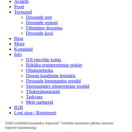
Avaleht
Pood
Teenused
Droonide rent
Droonide remont
Filmimine drooniga
Droonide kool
Blog
Meist
Kontaktid
Info
DJI ettevõtte kohta
Riikliku registreerimise eeskiri
Ohutustehnika
Drooni kandmine lennukis
Droonide lennutamise reeglid
Siseruumides piloteerimise reeglid
Tõukerattagarantii
Tarkvara
Meie partnerid
B2B
Logi sisse / Registreeri
Sellel veebilehel kasutatakse küpsiseid. Veebilehe kasutamist jätkates nõustute
küpsiste kasutamisega.