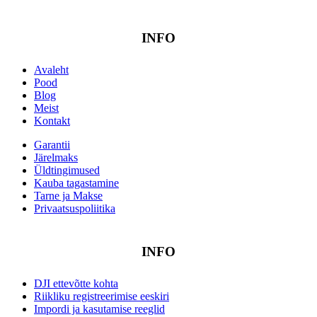
INFO
Avaleht
Pood
Blog
Meist
Kontakt
Garantii
Järelmaks
Üldtingimused
Kauba tagastamine
Tarne ja Makse
Privaatsuspoliitika
INFO
DJI ettevõtte kohta
Riikliku registreerimise eeskiri
Impordi ja kasutamise reeglid