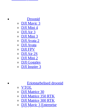
Droonid
DJI Mavic 3
DJI Mini 4
DJI Air 3
DJI Mini 3
DJI Avata 2
DJI Avata
DJI FPV
DJI Air 2S
DJI Mini 2
DJI Goggles
DJI Inspire 3
Eriotstarbelised droonid
VTOL
DJI Matrice 30
DJI Matrice 350 RTK
DJI Matrice 300 RTK
DJI Mavic 3 Enterprise