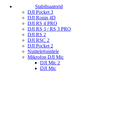
Stabilisaatorid
DJI Pocket 3
DJI Ronin 4D
DJI RS 4 PRO
DJI RS 3 / RS 3 PRO
DJI RS 2
DJI RSC 2
DJI Pocket 2
Nutitelefonidele
Mikrofon DJI Mic
DJI Mic 2
DJI Mic