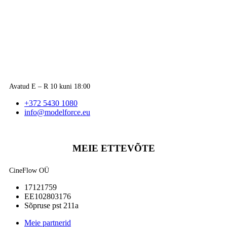
Avatud E – R 10 kuni 18:00
+372 5430 1080
info@modelforce.eu
MEIE ETTEVÕTE
CineFlow OÜ
17121759
EE102803176
Sõpruse pst 211a
Meie partnerid