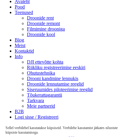
Avaleht
Pood
Teenused
Droonide rent
Droonide remont
Filmimine drooniga
Droonide kool
Blog
Meist
Kontaktid
Info
DJI ettevõtte kohta
Riikliku registreerimise eeskiri
Ohutustehnika
Drooni kandmine lennukis
Droonide lennutamise reeglid
Siseruumides piloteerimise reeglid
Tõukerattagarantii
Tarkvara
Meie partnerid
B2B
Logi sisse / Registreeri
Sellel veebilehel kasutatakse küpsiseid. Veebilehe kasutamist jätkates nõustute
küpsiste kasutamisega.