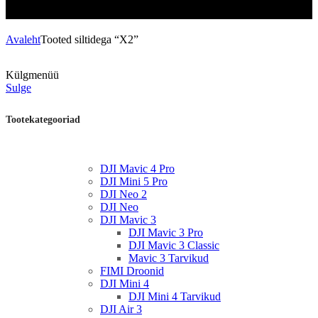
Avaleht
Tooted siltidega “X2”
Külgmenüü
Sulge
Tootekategooriad
DJI Mavic 4 Pro
DJI Mini 5 Pro
DJI Neo 2
DJI Neo
DJI Mavic 3
DJI Mavic 3 Pro
DJI Mavic 3 Classic
Mavic 3 Tarvikud
FIMI Droonid
DJI Mini 4
DJI Mini 4 Tarvikud
DJI Air 3