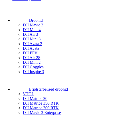
Droonid
DJI Mavic 3
DJI Mini 4
DJI Air 3
DJI Mini 3
DJI Avata 2
DJI Avata
DJI FPV
DJI Air 2S
DJI Mini 2
DJI Goggles
DJI Inspire 3
Eriotstarbelised droonid
VTOL
DJI Matrice 30
DJI Matrice 350 RTK
DJI Matrice 300 RTK
DJI Mavic 3 Enterprise