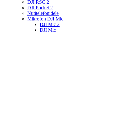
DJI RSC 2
DJI Pocket 2
Nutitelefonidele
Mikrofon DJI Mic
DJI Mic 2
DJI Mic