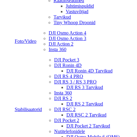
Raadioseadmed
Juhtimispuldid
Vastuvõtjad
Tarvikud
Tiny Whoop Droonid
DJI Osmo Action 4
DJI Osmo Action 3
Foto/Video
DJI Action 2
Insta 360
DJI Pocket 3
DJI Ronin 4D
DJI Ronin 4D Tarvikud
DJI RS 4 PRO
DJI RS 3 / RS 3 PRO
DJI RS 3 Tarvikud
Insta 360
DJI RS 2
DJI RS 2 Tarvikud
Stabilisaatorid
DJI RSC 2
DJI RSC 2 Tarvikud
DJI Pocket 2
DJI Pocket 2 Tarvikud
Nutitelefonidele
DJI Osmo Mobile 6 (OM6)