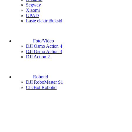
Segway
Xiaomi
GPAD
Laste elektritõuksid
Foto/Video
DJI Osmo Action 4
DJI Osmo Action 3
DJI Action 2
Robotid
DJI RoboMaster S1
ClicBot Robotid