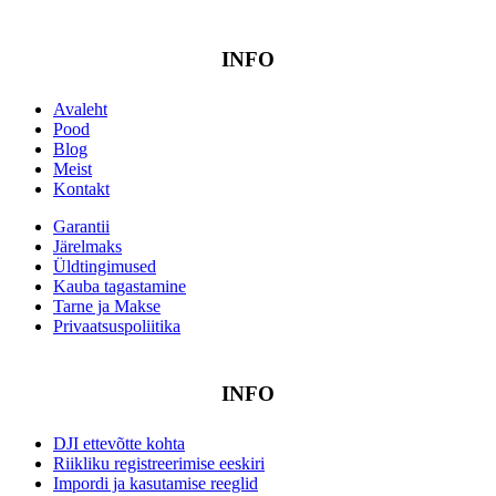
INFO
Avaleht
Pood
Blog
Meist
Kontakt
Garantii
Järelmaks
Üldtingimused
Kauba tagastamine
Tarne ja Makse
Privaatsuspoliitika
INFO
DJI ettevõtte kohta
Riikliku registreerimise eeskiri
Impordi ja kasutamise reeglid