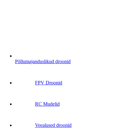
Põllumajanduslikud droonid
FPV Droonid
RC Mudelid
Veealused droonid