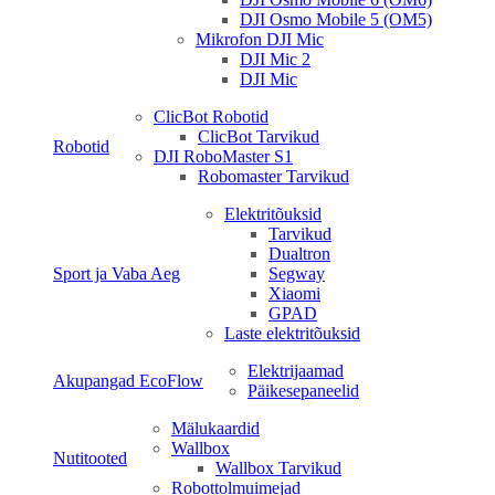
DJI Osmo Mobile 5 (OM5)
Mikrofon DJI Mic
DJI Mic 2
DJI Mic
ClicBot Robotid
ClicBot Tarvikud
Robotid
DJI RoboMaster S1
Robomaster Tarvikud
Elektritõuksid
Tarvikud
Dualtron
Sport ja Vaba Aeg
Segway
Xiaomi
GPAD
Laste elektritõuksid
Elektrijaamad
Akupangad EcoFlow
Päikesepaneelid
Mälukaardid
Wallbox
Nutitooted
Wallbox Tarvikud
Robottolmuimejad