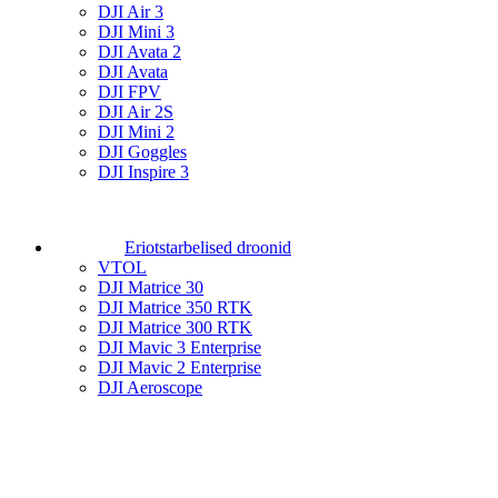
DJI Air 3
DJI Mini 3
DJI Avata 2
DJI Avata
DJI FPV
DJI Air 2S
DJI Mini 2
DJI Goggles
DJI Inspire 3
Eriotstarbelised droonid
VTOL
DJI Matrice 30
DJI Matrice 350 RTK
DJI Matrice 300 RTK
DJI Mavic 3 Enterprise
DJI Mavic 2 Enterprise
DJI Aeroscope