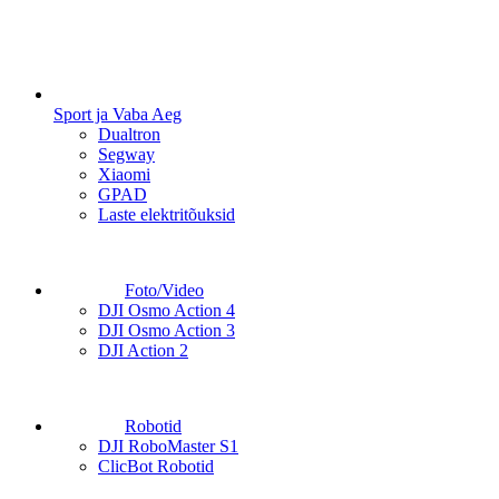
Sport ja Vaba Aeg
Dualtron
Segway
Xiaomi
GPAD
Laste elektritõuksid
Foto/Video
DJI Osmo Action 4
DJI Osmo Action 3
DJI Action 2
Robotid
DJI RoboMaster S1
ClicBot Robotid