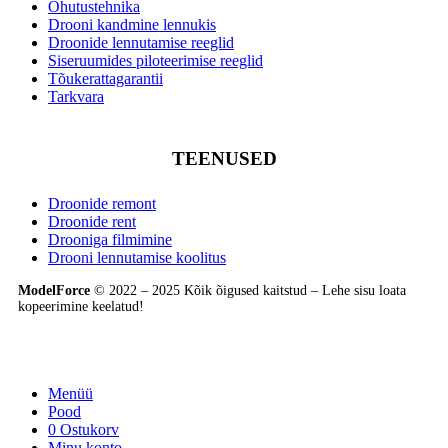
Ohutustehnika
Drooni kandmine lennukis
Droonide lennutamise reeglid
Siseruumides piloteerimise reeglid
Tõukerattagarantii
Tarkvara
TEENUSED
Droonide remont
Droonide rent
Drooniga filmimine
Drooni lennutamise koolitus
ModelForce
© 2022 – 2025 Kõik õigused kaitstud – Lehe sisu loata
kopeerimine keelatud!
Menüü
Pood
0
Ostukorv
Minu konto