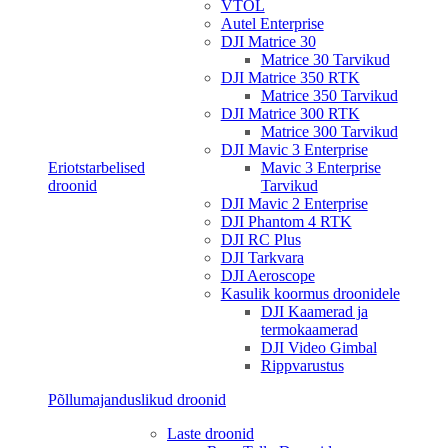
VTOL
Autel Enterprise
DJI Matrice 30
Matrice 30 Tarvikud
DJI Matrice 350 RTK
Matrice 350 Tarvikud
DJI Matrice 300 RTK
Matrice 300 Tarvikud
DJI Mavic 3 Enterprise
Eriotstarbelised
Mavic 3 Enterprise
droonid
Tarvikud
DJI Mavic 2 Enterprise
DJI Phantom 4 RTK
DJI RC Plus
DJI Tarkvara
DJI Aeroscope
Kasulik koormus droonidele
DJI Kaamerad ja
termokaamerad
DJI Video Gimbal
Rippvarustus
Põllumajanduslikud droonid
Laste droonid