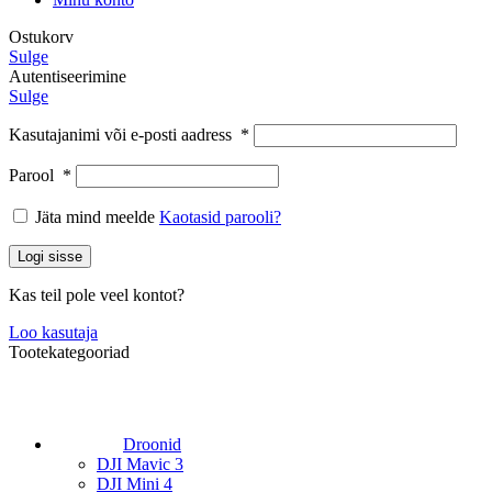
Ostukorv
Sulge
Autentiseerimine
Sulge
Kasutajanimi või e-posti aadress
*
Parool
*
Jäta mind meelde
Kaotasid parooli?
Logi sisse
Kas teil pole veel kontot?
Loo kasutaja
Tootekategooriad
Droonid
DJI Mavic 3
DJI Mini 4