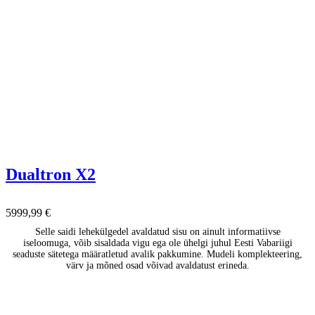
Dualtron X2
5999,99
€
Selle saidi lehekülgedel avaldatud sisu on ainult informatiivse
iseloomuga, võib sisaldada vigu ega ole ühelgi juhul Eesti Vabariigi
seaduste sätetega määratletud avalik pakkumine. Mudeli komplekteering,
värv ja mõned osad võivad avaldatust erineda.