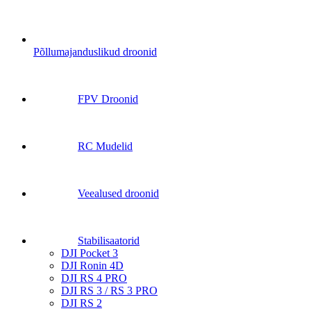
Põllumajanduslikud droonid
FPV Droonid
RC Mudelid
Veealused droonid
Stabilisaatorid
DJI Pocket 3
DJI Ronin 4D
DJI RS 4 PRO
DJI RS 3 / RS 3 PRO
DJI RS 2