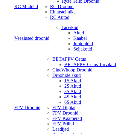
Ryze Tello Droonid
RC Mudelid
RC Droonid
Ehitustehnika
RC Autod
Tarvikud
Akud
Veealused droonid
Kaabel
Juhtpuldid
Seljakotid
BETAFPV Cetus
BETAFPV Cetus Tarvikud
CineWhoop Droonid
Droonide akud
1S Akud
2S Akud
3S Akud
4S Akud
6S Akud
FPV Droonid
FPV Digital
FPV Droonid
FPV Kaamerad
FPV Prillid
Laadijad