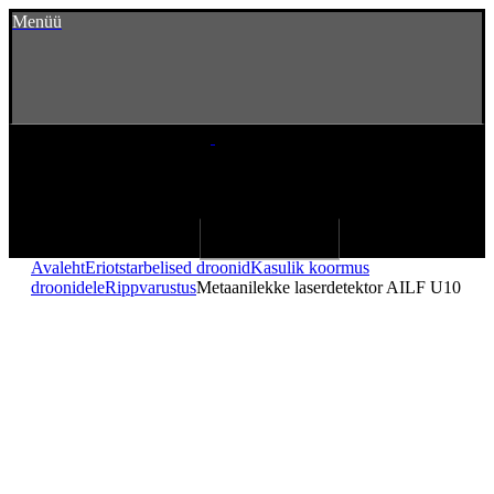
Menüü
Avaleht
Eriotstarbelised droonid
Kasulik koormus
droonidele
Rippvarustus
Metaanilekke laserdetektor AILF U10