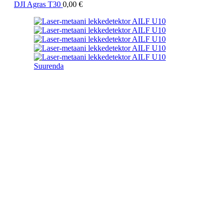
DJI Agras T30
0,00
€
Suurenda