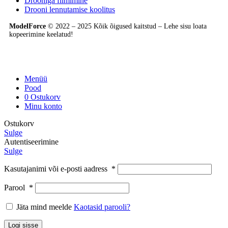
Drooniga filmimine
Drooni lennutamise koolitus
ModelForce
© 2022 – 2025 Kõik õigused kaitstud – Lehe sisu loata
kopeerimine keelatud!
Menüü
Pood
0
Ostukorv
Minu konto
Ostukorv
Sulge
Autentiseerimine
Sulge
Kasutajanimi või e-posti aadress
*
Parool
*
Jäta mind meelde
Kaotasid parooli?
Logi sisse