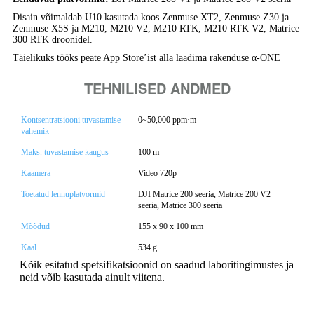
Disain võimaldab U10 kasutada koos Zenmuse XT2, Zenmuse Z30 ja
Zenmuse X5S ja M210, M210 V2, M210 RTK, M210 RTK V2, Matrice
300 RTK droonidel.
Täielikuks tööks peate App Store’ist alla laadima rakenduse α-ONE
TEHNILISED ANDMED
Kontsentratsiooni tuvastamise
0~50,000 ppm·m
vahemik
Maks. tuvastamise kaugus
100 m
Kaamera
Video 720p
Toetatud lennuplatvormid
DJI Matrice 200 seeria, Matrice 200 V2
seeria, Matrice 300 seeria
Mõõdud
155 x 90 x 100 mm
Kaal
534 g
Kõik esitatud spetsifikatsioonid on saadud laboritingimustes ja
neid võib kasutada ainult viitena.