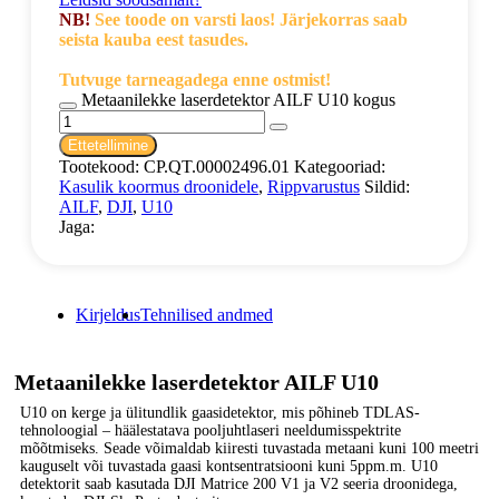
NB!
See toode on varsti laos! Järjekorras saab
seista kauba eest tasudes.
Tutvuge tarneagadega enne ostmist!
Metaanilekke laserdetektor AILF U10 kogus
Ettetellimine
Tootekood:
CP.QT.00002496.01
Kategooriad:
Kasulik koormus droonidele
,
Rippvarustus
Sildid:
AILF
,
DJI
,
U10
Jaga:
Kirjeldus
Tehnilised andmed
Metaanilekke laserdetektor AILF U10
U10 on kerge ja ülitundlik gaasidetektor, mis põhineb TDLAS-
tehnoloogial – häälestatava pooljuhtlaseri neeldumisspektrite
mõõtmiseks. Seade võimaldab kiiresti tuvastada metaani kuni 100 meetri
kauguselt või tuvastada gaasi kontsentratsiooni kuni 5ppm.m. U10
detektorit saab kasutada DJI Matrice 200 V1 ja V2 seeria droonidega,