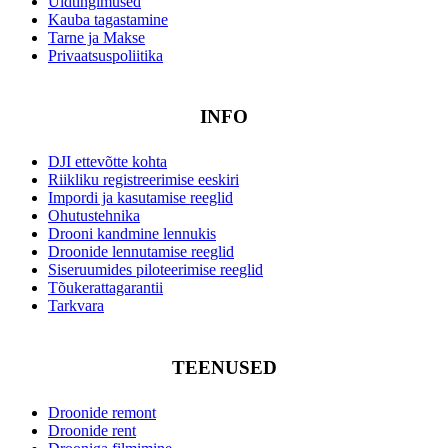
Üldtingimused
Kauba tagastamine
Tarne ja Makse
Privaatsuspoliitika
INFO
DJI ettevõtte kohta
Riikliku registreerimise eeskiri
Impordi ja kasutamise reeglid
Ohutustehnika
Drooni kandmine lennukis
Droonide lennutamise reeglid
Siseruumides piloteerimise reeglid
Tõukerattagarantii
Tarkvara
TEENUSED
Droonide remont
Droonide rent