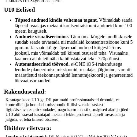
kasutades DJI SkyPort adapterit.
U10 Eelised
Täpsed andmed kindla vahemaa tagant.
Võimaldab saada
täpseid reaalajas metaani kontsentratsiooni andmeid kuni 100
meetri kauguselt.
Andmete visualiseerimine.
Tänu oma kõrgele tundlikkusele
suudab seade tuvastada nii madalaid kontsentratsioone kuni 5
ppm.m. Ja saate kõige täpsemad andmed kõigest 25 ms
jooksul, mis võimaldab teil kiiresti otsuseid teha. Visuaalne
kaamera aitab teil näha kahtlustatavat leket 720p õhust.
Automatiseeritud töövood.
α-ONE iOS-i rakendusega
lendude planeerimise missioonid, reaalajas jälgimine, samuti
määratletud teekonnapunktid lennutrajektooril ja genereeritud
ülevaatusaruanded.
Rakendusealad:
Kasutage koos U10-ga DJI parimaid professionaalseid droonid, et
kontrollida ja hooldada missioonikriitilisi varasid raskesti
ligipääsetavates piirkondades, nagu karm maastik, mägised alad ja jõed.
U10 abil saavad kasutajad metaani lekke protsessi täpselt tuvastada ja
jälgida, et teha kiireid otsuseid.
Ühilduv riistvara:
Lendavad platvormid:
DJI Matrice 200 V1 ja Matrice 200 V2 seeria