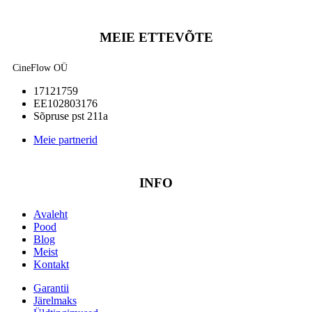
MEIE ETTEVÕTE
CineFlow OÜ
17121759
EE102803176
Sõpruse pst 211a
Meie partnerid
INFO
Avaleht
Pood
Blog
Meist
Kontakt
Garantii
Järelmaks