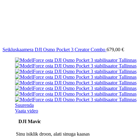
Seikluskaamera DJI Osmo Pocket 3 Creator Combo
679,00
€
Suurenda
Vaata video
DJI Mavic
Sinu isiklik droon, alati sinuga kaasas