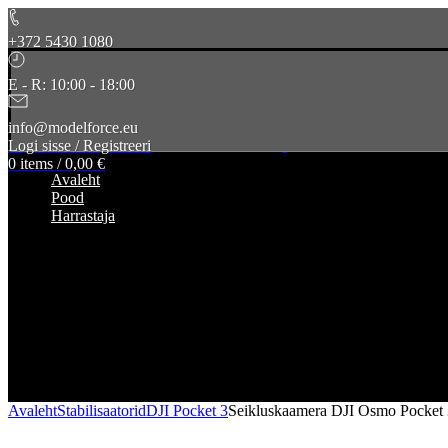
+372 5430 1080
E - R: 10:00 - 18:00
info@modelforce.eu
Logi sisse / Registreeri
0
items
/
0,00
€
Avaleht
Pood
Harrastaja
Avaleht
Stabilisaatorid
DJI Pocket 3
Seikluskaamera DJI Osmo Pocket 